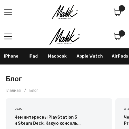
Поиск
Корзина
iPhone
iPad
Macbook
Apple Watch
AirPods
Samsung
Googl
Блог
Главная
3
/
Блог
ОБЗОР
ОТ
Чем интересны PlayStation 5
Че
и Steam Deck. Какую консоль...
Pr