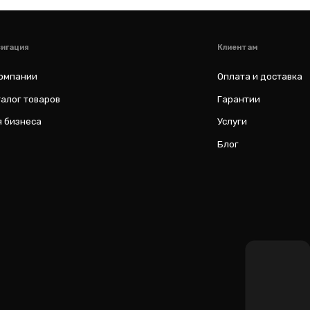
al
ИП Соловьев Е. В. ИНН 027320312011