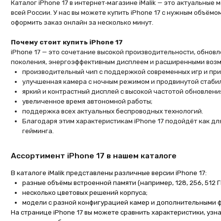
Почему стоит купить iPhone 17
iPhone 17 — это сочетание высокой производительности, обновлённог
поколения, энергоэффективным дисплеем и расширенными возможностя
производительный чип с поддержкой современных игр и приложени
улучшенная камера с ночным режимом и продвинутой стабилизацие
яркий и контрастный дисплей с высокой частотой обновления;
увеличенное время автономной работы;
поддержка всех актуальных беспроводных технологий.
Благодаря этим характеристикам iPhone 17 подойдёт как для повсед
гейминга.
Ассортимент iPhone 17 в нашем каталоге
В каталоге iMalik представлены различные версии iPhone 17:
разные объёмы встроенной памяти (например, 128, 256, 512 ГБ и выше
несколько цветовых решений корпуса;
модели с разной конфигурацией камер и дополнительными функциям
На странице iPhone 17 вы можете сравнить характеристики, узнать акт
свои задачи и бюджет.
Актуальные цены и выгодные условия покупки
Мы регулярно обновляем цены на iPhone 17 и предлагаем:
конкурентные цены на все модели;
акции и специальные предложения;