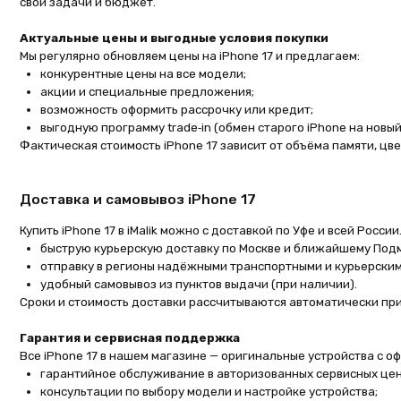
возможность оформить рассрочку или кредит;
выгодную программу trade‑in (обмен старого iPhone на новый с допла
Фактическая стоимость iPhone 17 зависит от объёма памяти, цвета и ко
Доставка и самовывоз iPhone 17
Купить iPhone 17 в iMalik можно с доставкой по Уфе и всей России. Мы пр
быструю курьерскую доставку по Москве и ближайшему Подмосковь
отправку в регионы надёжными транспортными и курьерскими служб
удобный самовывоз из пунктов выдачи (при наличии).
Сроки и стоимость доставки рассчитываются автоматически при оформл
Гарантия и сервисная поддержка
Все iPhone 17 в нашем магазине — оригинальные устройства с официаль
гарантийное обслуживание в авторизованных сервисных центрах;
консультации по выбору модели и настройке устройства;
помощь при оформлении покупки, рассрочки и trade‑in.
Как заказать iPhone 17 на imalik
Выберите подходящую модель iPhone 17 в каталоге.
Укажите желаемый цвет и объём памяти.
Добавьте товар в корзину и заполните данные для доставки.
Выберите удобный способ оплаты и подтвердите заказ.
После оформления мы свяжемся с вами для уточнения деталей и отправи