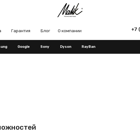
+7 (965) 666-66
рантия
Блог
О компании
Google
Sony
Dyson
RayBan
ностей
 последнего поколения с официальной гарантией и быстрой доставкой по Уфе
ти и в любимом цвете, подобрать оптимальную конфигурацию под свои задач