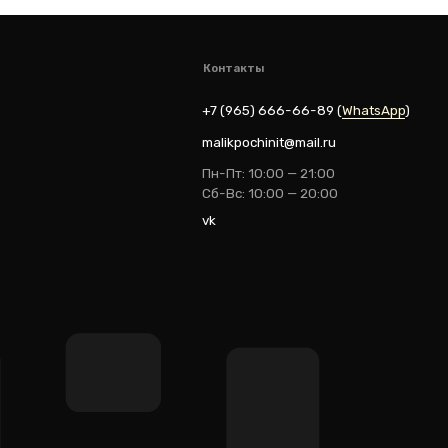
vk
ik
Разработка: youx.agency