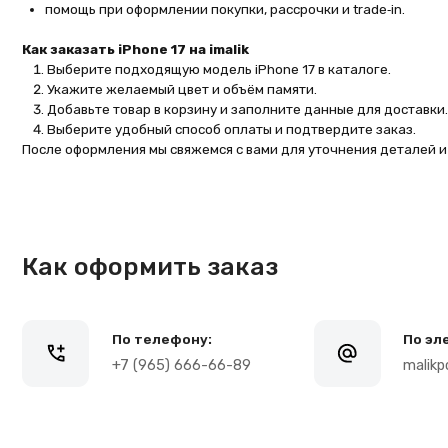
Как оформить заказ
По телефону:
По электронн
+7 (965) 666-66-89
malikpochinit@
Навигация
О компании
Каталог то
Адрес магазина:
Для бизнес
Карла Маркса 25, 1
этаж