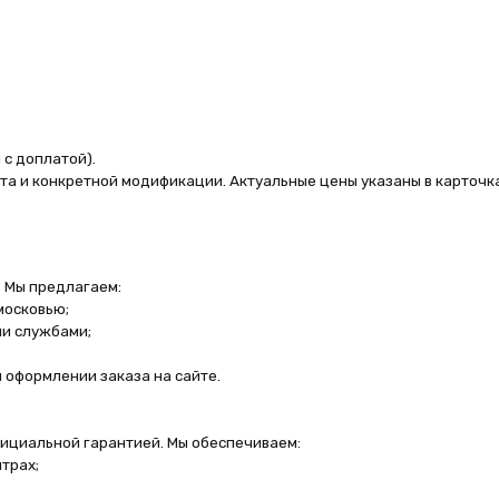
той).
нкретной модификации. Актуальные цены указаны в карточках товаров.
едлагаем:
ю;
ами;
ении заказа на сайте.
ной гарантией. Мы обеспечиваем:
м заказ в кратчайшие сроки.