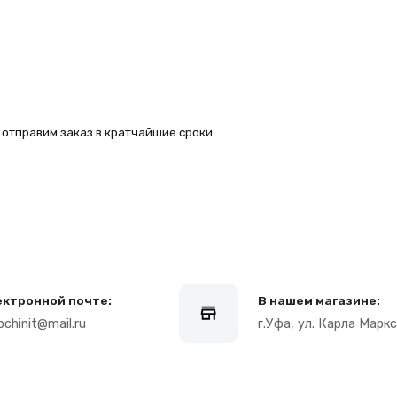
ой почте:
В нашем магазине:
mail.ru
г.Уфа, ул. Карла Маркса 25, 1 этаж
Клиентам
Оплата и доставка
варов
Гарантии
а
Услуги
Блог