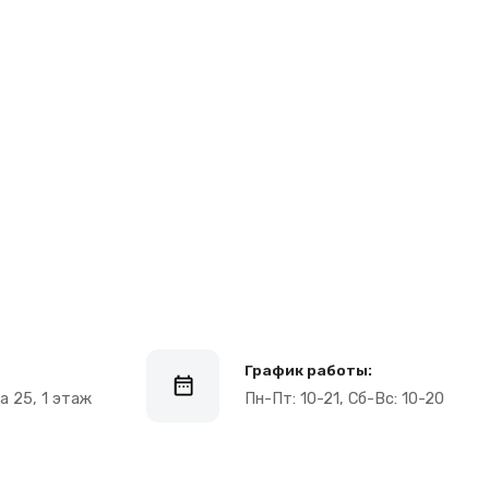
График работы:
Пн-Пт: 10-21, Сб-Вс: 10-20
Контакты
+7 (965) 666-66-8
9
(
WhatsАpp
)
malikpochinit@mail.ru
Пн-Пт: 10:00 — 21:00
Сб-Вс: 10:00 — 20:00