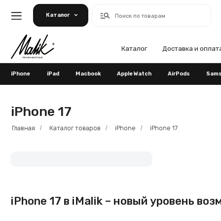
Каталог
Поиск по товарам
Каталог
Доставка и оплата
Га
iPhone
iPad
Macbook
Apple Watch
AirPods
Samsung
iPhone 17
Главная
Каталог товаров
iPhone
iPhone 17
/
/
/
iPhone 17 в iMalik – новый уровень возмож
Каталог iPhone 17 в интернет‑магазине iMalik — это актуальные модели
всей России. У нас вы можете купить iPhone 17 с нужным объёмом памя
оформить заказ онлайн за несколько минут.