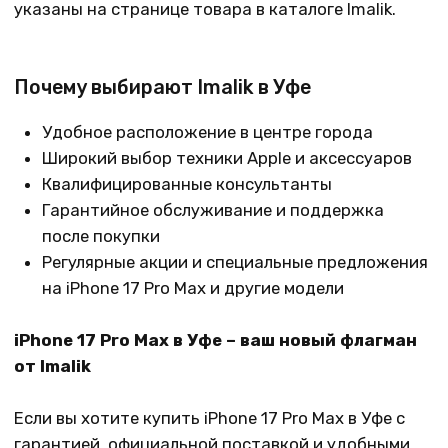
malikpochinit@mail.ru
В нашем магазине:
г.Уфа, ул. Карла Маркса 25, 1 этаж
График работы:
Пн-Пт: 10-21, Сб-Вс: 10-20
Контакты
+7 (965) 666-66-8
9
(
WhatsАpp
)
malikpochinit@mail.ru
Пн-Пт: 10:00 — 21:00
Сб-Вс: 10:00 — 20:00