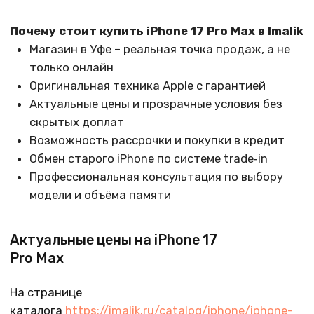
Pro Max
На странице
каталога
https://imalik.ru/catalog/iphone/iphone-
17-pro-max
вы найдёте:
все доступные версии iPhone 17 Pro Max по
объёму памяти
актуальные цены с учётом акций и скидок
информацию о наличии в магазине и на складе
варианты цветов и комплектацию
Стоимость iPhone 17 Pro Max в Imalik формируется
с учётом официальной поставки и действующих
предложений. Мы регулярно обновляем цены,
чтобы вы могли выбрать оптимальную
конфигурацию под свой бюджет.
Характеристики iPhone 17 Pro Max
iPhone 17 Pro Max – флагманская модель Apple с
максимальной производительностью и
расширенными возможностями камеры. Основные
особенности:
большой OLED‑дисплей с высокой частотой