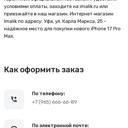
Адрес магазина:
vk
Карла Маркса 25, 1 этаж
Показать на карте
Навигация
Клиентам
О компании
Оплата и доставка
Каталог товаров
Гарантии
Для бизнеса
Услуги
Блог
@ 2019-2026 imalik.ru |
Политика конфиденциальности
ИП Соловьев Е. В. ИНН 027320312011
Разработка: youx.agency