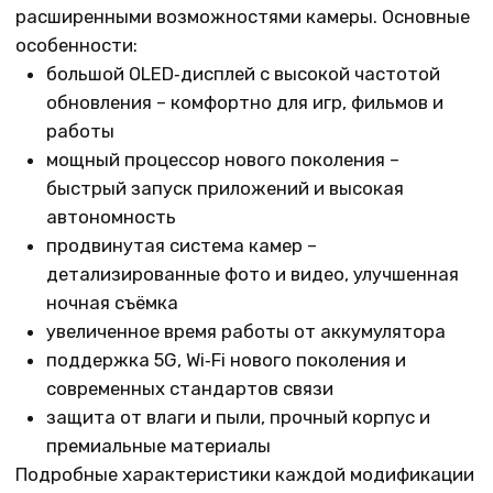
на iPhone 17 Pro Max и другие модели
iPhone 17 Pro Max в Уфе – ваш новый флагман
от Imalik
Если вы хотите купить iPhone 17 Pro Max в Уфе с
гарантией, официальной поставкой и удобными
условиями оплаты, заходите на imalik.ru или
приезжайте в наш магазин. Интернет‑магазин
Imalik по адресу: Уфа, ул. Карла Маркса, 25 –
надёжное место для покупки нового iPhone 17 Pro
Max.
Как оформить заказ
По телефону:
+7 (965) 666-66-89
По электронной почте: