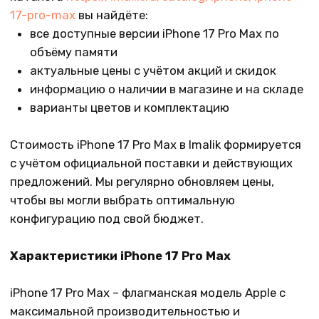
обновления – комфортно для игр, фильмов и
работы
мощный процессор нового поколения –
быстрый запуск приложений и высокая
автономность
продвинутая система камер –
детализированные фото и видео, улучшенная
ночная съёмка
увеличенное время работы от аккумулятора
поддержка 5G, Wi‑Fi нового поколения и
современных стандартов связи
защита от влаги и пыли, прочный корпус и
премиальные материалы
Подробные характеристики каждой модификации
указаны на странице товара в каталоге Imalik.
Почему выбирают Imalik в Уфе
Удобное расположение в центре города
Широкий выбор техники Apple и аксессуаров
Квалифицированные консультанты
Гарантийное обслуживание и поддержка
после покупки
Регулярные акции и специальные предложения