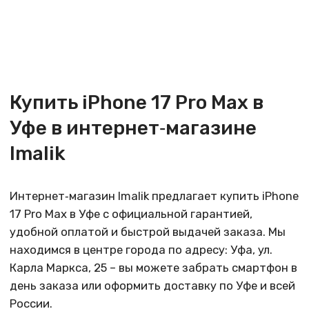
Уфе в интернет‑магазине
Imalik
Интернет‑магазин Imalik предлагает купить iPhone
17 Pro Max в Уфе с официальной гарантией,
удобной оплатой и быстрой выдачей заказа. Мы
находимся в центре города по адресу: Уфа, ул.
Карла Маркса, 25 – вы можете забрать смартфон в
день заказа или оформить доставку по Уфе и всей
России.
Почему стоит купить iPhone 17 Pro Max в Imalik
Магазин в Уфе – реальная точка продаж, а не
только онлайн
Оригинальная техника Apple с гарантией
Актуальные цены и прозрачные условия без
скрытых доплат
Возможность рассрочки и покупки в кредит
Обмен старого iPhone по системе trade‑in
Профессиональная консультация по выбору
модели и объёма памяти
Актуальные цены на iPhone 17