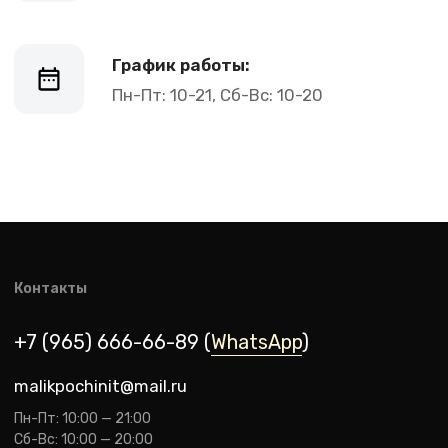
malikpochinit@mail.ru
Пн-Пт: 10:00 — 21:00
Сб-Вс: 10:00 — 20:00
Адрес магазина:
vk
Карла Маркса 25, 1 этаж
Показать на карте
Навигация
Клиентам
О компании
Оплата и доставка
Каталог товаров
Гарантии
Для бизнеса
Услуги
Блог
@ 2019-2026 imalik.ru |
Политика конфиденциальности
ИП Соловьев Е. В. ИНН 027320312011