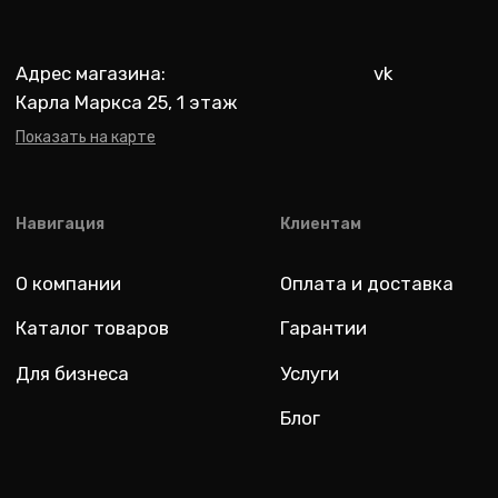
Разработка: youx.agency
malik