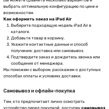
Мы организуем доставку по Уфе и другим
регионам. При оформлении заказа на сайте вы
сможете выбрать удобный способ получения и
ориентировочные сроки. Все устройства надежно
упаковываются, чтобы техника приехала в
целости и сохранности.
Заказывайте
iPad Air
в интернет-магазине iMalik:
актуальные модели, выгодные условия и
поддержка на всех этапах покупки.
Как оформить заказ
По телефону:
+7 (965) 666-66-89
По электронной почте:
malikpochinit@mail.ru