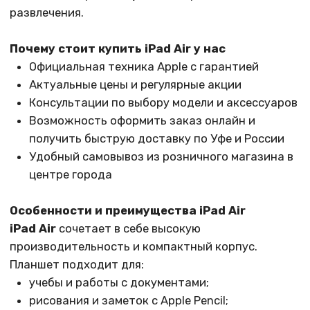
Планшет подходит для:
учебы и работы с документами;
рисования и заметок с Apple Pencil;
видеосвязи, онлайн-уроков и конференций;
игр и мультимедиа в высоком качестве.
Современный процессор, качественный дисплей и
поддержка фирменных аксессуаров Apple делают
iPad Air универсальным устройством на каждый
день.
Ассортимент iPad Air в
каталоге
В каталоге представлены модели с разным
объемом встроенной памяти и типом подключения
(Wi‑Fi или Wi‑Fi + Cellular). На странице вы найдете:
подробные характеристики каждой модели;
информацию о наличии;
актуальную стоимость;
фото и описание.
Вы можете сравнить несколько вариантов и
выбрать оптимальную конфигурацию по цене и
возможностям.
Как оформить заказ на iPad Air