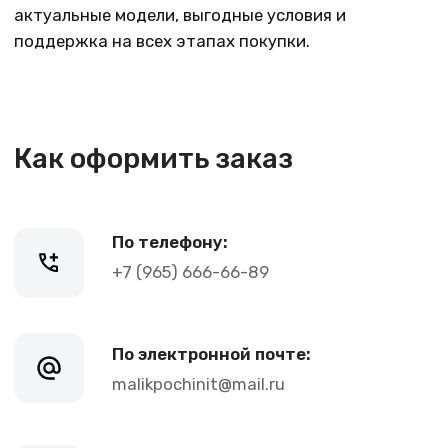
Показать на карте
Навигация
Клиентам
О компании
Оплата и доставка
Каталог товаров
Гарантии
Для бизнеса
Услуги
Блог
@ 2019-2026 imalik.ru |
Политика конфиденциальности
ИП Соловьев Е. В. ИНН 027320312011
Разработка: youx.agency
malik