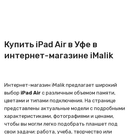
интернет-магазине iMalik
Интернет-магазин iMalik предлагает широкий
выбор
iPad Air
с различным объемом памяти,
цветами и типами подключения. На странице
представлены актуальные модели с подробными
характеристиками, фотографиями и ценами,
чтобы вы могли легко подобрать планшет под
свои задачи: работа, учеба, творчество или
развлечения.
Почему стоит купить iPad Air у нас
Официальная техника Apple с гарантией
Актуальные цены и регулярные акции
Консультации по выбору модели и аксессуаров
Возможность оформить заказ онлайн и
получить быструю доставку по Уфе и России
Удобный самовывоз из розничного магазина в
центре города
Особенности и преимущества iPad Air
iPad Air
сочетает в себе высокую
производительность и компактный корпус.