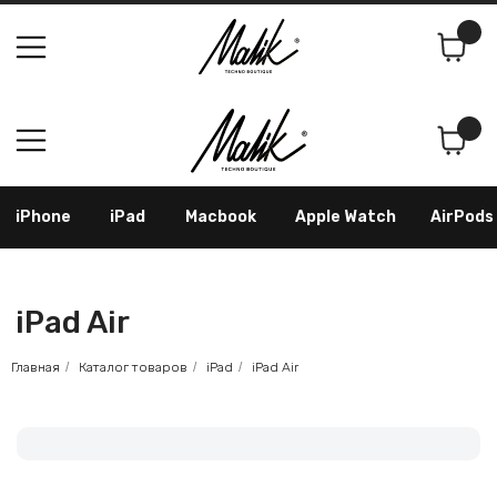
Поиск
Корзина
iPhone
iPad
Macbook
Apple Watch
AirPods
Samsung
Googl
iPad Air
Главная
/
Каталог товаров
/
iPad
/
iPad Air
Купить iPad Air в Уфе в