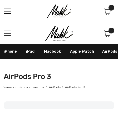
Поиск
Корзина
iPhone
iPad
Macbook
Apple Watch
AirPods
Samsung
Googl
AirPods Pro 3
Главная
/
Каталог товаров
/
AirPods
/
AirPods Pro 3
Как оформить заказ
По телефону: