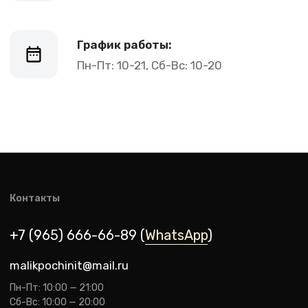
malikpochinit@mail.ru
Пн-Пт: 10:00 — 21:00
Сб-Вс: 10:00 — 20:00
Адрес магазина:
vk
Карла Маркса 25, 1 этаж
Показать на карте
Навигация
Клиентам
О компании
Оплата и доставка
Каталог товаров
Гарантии
Для бизнеса
Услуги
Блог
@ 2019-2026 imalik.ru |
Политика конфиденциальности
ИП Соловьев Е. В. ИНН 027320312011