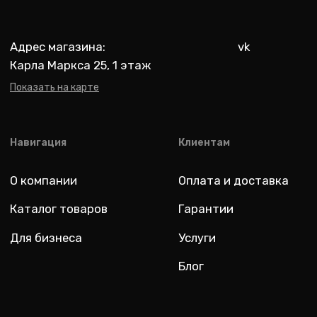
Разработка: youx.agency
malik