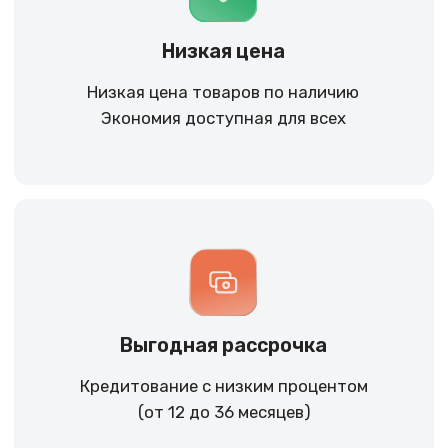
Контакты
+7 (965) 666-66-8
9
(
WhatsАpp
)
malikpochinit@mail.ru
Пн-Пт: 10:00 — 21:00
Сб-Вс: 10:00 — 20:00
Адрес магазина:
vk
Карла Маркса 25, 1 этаж
Показать на карте
Навигация
Клиентам
О компании
Оплата и доставка
Каталог товаров
Гарантии
Для бизнеса
Услуги
Блог