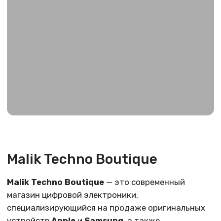
Malik Techno Boutique
Malik Techno Boutique
— это современный
магазин цифровой электроники,
специализирующийся на продаже оригинальных
устройств
Apple
и
Samsung
, а также
профессиональном ремонте техники
Apple
.
Мы предлагаем широкий ассортимент
смартфонов, планшетов, ноутбуков и аксессуаров,
которые отличаются высоким качеством
и надежностью.
Наша команда экспертов поможет подобрать
устройство, полностью соответствующее вашим
потребностям, а также обеспечит
квалифицированное обслуживание и поддержку
на всех этапах — от покупки до послепродажного
сервиса.