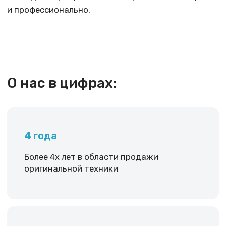
3000+
Почти 3000 положительных
отзывов
Наша миссия
Построение эффективного бизнеса
по продаже электроники в России:
1) Сделать высококачественные товары
электроники доступными для потребителей,
обеспечив при этом высокий уровень
обслуживания;
2) Предоставить возможности карьерного роста