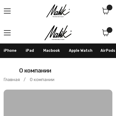
Поиск
Корзина
iPhone
iPad
Macbook
Apple Watch
AirPods
Samsung
Googl
Главная
3
/
О компании
О компании