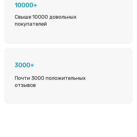
сотрудникам компании;
3) Обеспечить расширение масштабов деловой
активности и повышение рентабельности
Почему выбирают нас:
Официальная гарантия
Официальная гарантия
от магазина 12 месяцев