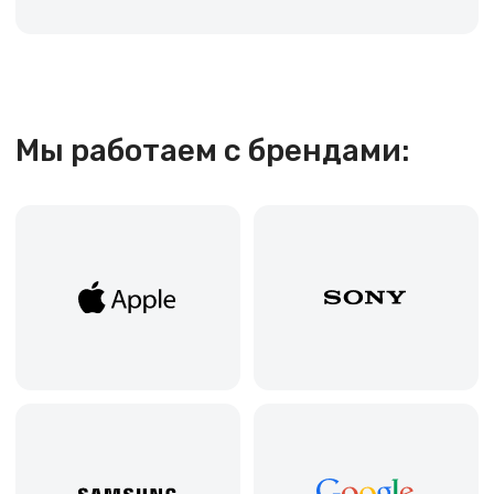
@ 2019-2026 imalik.ru |
Политика конфиденциальности
ИП Соловьев Е. В. ИНН 027320312011
Разработка: youx.agency
malik