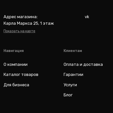
Разработка: youx.agency
malik