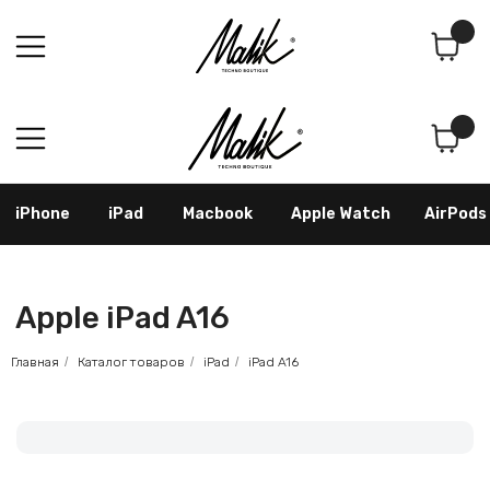
Поиск
Корзина
iPhone
iPad
Macbook
Apple Watch
AirPods
Samsung
Googl
Apple iPad A16
Главная
/
Каталог товаров
/
iPad
/
iPad A16
Как оформить заказ
По телефону: