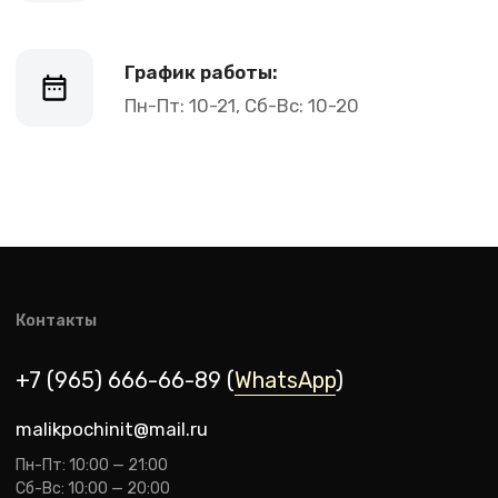
malikpochinit@mail.ru
Пн-Пт: 10:00 — 21:00
Сб-Вс: 10:00 — 20:00
Адрес магазина:
vk
Карла Маркса 25, 1 этаж
Показать на карте
Навигация
Клиентам
О компании
Оплата и доставка
Каталог товаров
Гарантии
Для бизнеса
Услуги
Блог
@ 2019-2026 imalik.ru |
Политика конфиденциальности
ИП Соловьев Е. В. ИНН 027320312011