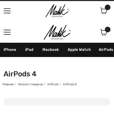
Поиск
Корзина
iPhone
iPad
Macbook
Apple Watch
AirPods
Samsung
Googl
AirPods 4
Главная
/
Каталог товаров
/
AirPods
/
AirPods 4
Как оформить заказ
По телефону: