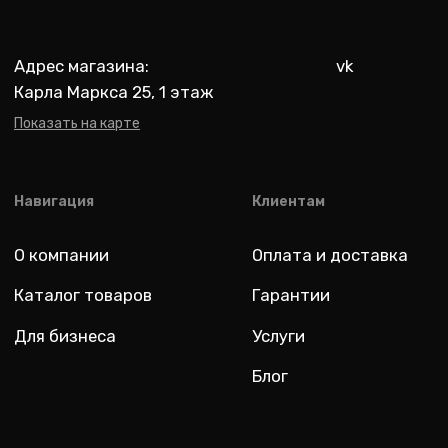
Разработка: youx.agency
malik