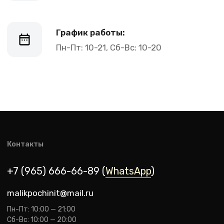
malikpochinit@mail.ru
Пн-Пт: 10:00 — 21:00
Сб-Вс: 10:00 — 20:00
Адрес магазина:
vk
Карла Маркса 25, 1 этаж
Показать на карте
Навигация
Клиентам
О компании
Оплата и доставка
Каталог товаров
Гарантии
Для бизнеса
Услуги
Блог
@ 2019-2026 imalik.ru |
Политика конфиденциальности
ИП Соловьев Е. В. ИНН 027320312011