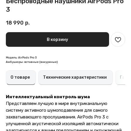
Беспроводные наушники AirPods Pro
3
18 990
р.
В корзину
Модель: AirPods Pro 3
Амбушюры: вставные (вакуумные)
О товаре
Технические характеристики
Гара
Интеллектуальный контроль шума
Представляем лучшую в мире внутриканальную
систему активного шумоподавления для самого
захватывающего прослушивания. AirPods Pro 3 с
улучшенной акустической изоляцией автоматически
адаптируются к вашим предпочтениям и окружающей