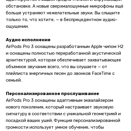
обстановке. А новые сверхмалошумные микрофоны ещё
больше устраняют нежелательные звуки. Вы слышите
только то, что хотите, — в беспрецедентном аудио-
ощущении.
Аудио исполнение
AirPods Pro 3 оснащены разработанным Apple чипом H2
и оснащены полностью переработанной акустической
архитектурой, которая обеспечивает захватывающее
объемное звучание всего, что вы слушаете — от
плейлиста энергичных песен до звонков FaceTime с
семьей.
Персонализированное прослушивание
Контакты
AirPods Pro 3 оснащены адаптивным эквалайзером
+7 (965) 666-66-8
9
(
WhatsАpp
)
нового поколения, который настраивает звуковую
сигнатуру в соответствии с уникальной геометрией и
malikpochinit@mail.ru
посадкой ваших ушей. Функция персонализированной
Пн-Пт: 10:00 — 21:00
Сб-Вс: 10:00 — 20:00
громкости использует умное обучение, чтобы