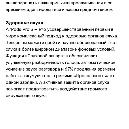
анализировать ваши привычки прослушивания и со
временем адаптироваться к вашим предпочтениям.
Адрес магазина:
vk
Карла Маркса 25, 1 этаж
Показать на карте
Здоровье слуха
AirPods Pro 3 — это усовершенствованный первый в
мире комплексный подход к здоровью органов слуха.
Навигация
Клиентам
Теперь вы можете пройти научно обоснованный тест
слуха в более широком диапазоне фоновых условий.
О компании
Оплата и доставка
Функция «Слуховой аппарат» обеспечивает
Каталог товаров
Гарантии
улучшенную разборчивость голоса, автоматическое
Для бизнеса
Услуги
усиление звука разговора и 67% продления времени
Блог
работы аккумулятора в режиме «Прозрачность» от
одной зарядки. А активная защита органов слуха
помогает предотвратить воздействие громкого
@ 2019-2026 imalik.ru |
Политика конфиденциальности
окружающего шума.
ИП Соловьев Е. В. ИНН 027320312011
Разработка: youx.agency