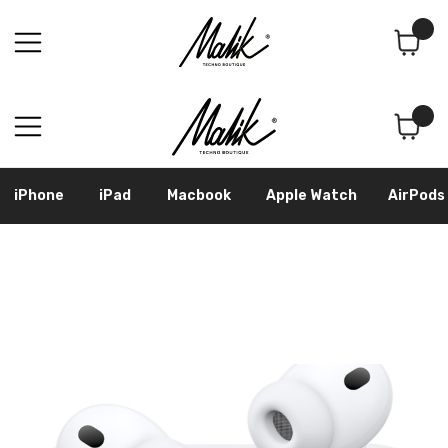
Поиск
Корзина
iPhone
iPad
Macbook
Apple Watch
AirPods
Samsung
Googl