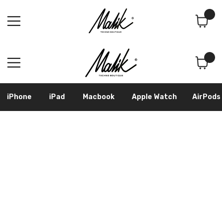
Поиск
Корзина
iPhone
iPad
Macbook
Apple Watch
AirPods
Samsung
Googl