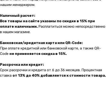
нашим менеджером.
О компании
Оплата и доставка
Каталог товаров
Гарантии
Наличный расчет:
Все товары на сайте указаны по скидке в 15% при
Для бизнеса
Услуги
оплате наличными.
Расплатиться можно непосредственно
Блог
в нашем магазине.
Банковская/кредитная карта или QR-Code:
@ 2019-2026 imalik.ru |
Политика конфиденциальности
При оплате кредитной или банковской карте, а также QR-
ИП Соловьев Е. В. ИНН 027320312011
Code
не применяется скидка в 15%.
Разработка: youx.agency
malik
Рассрочка или кредит:
Срок рассрочки и кредита от 6 до 36 месяцев. Процентная
ставка
от 13% до 40% добавляется к стоимости товара.