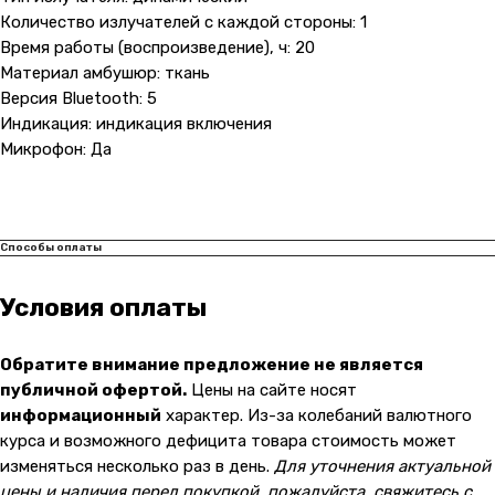
Количество излучателей с каждой стороны: 1
Время работы (воспроизведение), ч: 20
Материал амбушюр: ткань
Версия Bluetooth: 5
Индикация: индикация включения
Микрофон: Да
Контакты
+7 (965) 666-66-8
9
(
WhatsАpp
)
Способы оплаты
malikpochinit@mail.ru
Условия оплаты
Пн-Пт: 10:00 — 21:00
Сб-Вс: 10:00 — 20:00
Обратите внимание предложение не является
Адрес магазина:
vk
публичной офертой.
Цены на сайте носят
Карла Маркса 25, 1 этаж
информационный
характер. Из-за колебаний валютного
Показать на карте
курса и возможного дефицита товара стоимость может
изменяться несколько раз в день.
Для уточнения актуальной
цены и наличия перед покупкой, пожалуйста, свяжитесь с
Навигация
Клиентам