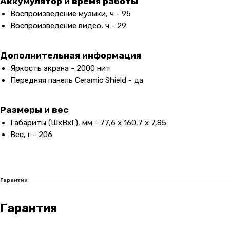
Аккумулятор и время работы
Воспроизведение музыки, ч - 95
Воспроизведение видео, ч - 29
Дополнительная информация
Яркость экрана - 2000 нит
Передняя панель Ceramic Shield - да
Размеры и вес
Габариты (ШxВxГ), мм - 77,6 x 160,7 x 7,85
Вес, г - 206
Контакты
+7 (965) 666-66-8
9
(
WhatsАpp
)
Гарантии
malikpochinit@mail.ru
Гарантия
Пн-Пт: 10:00 — 21:00
Сб-Вс: 10:00 — 20:00