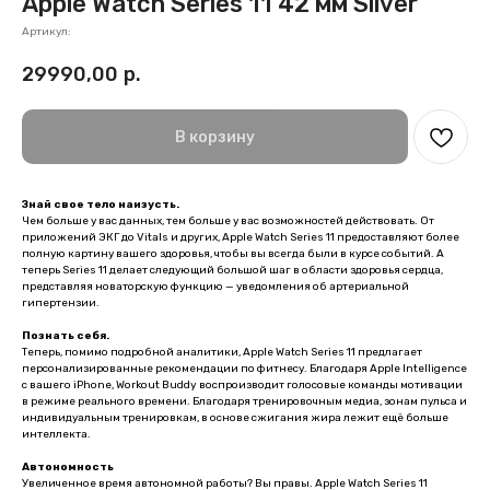
Apple Watch Series 11 42 мм Silver
Артикул:
29990,00
р.
В корзину
Знай свое тело наизусть.
Чем больше у вас данных, тем больше у вас возможностей действовать. От
приложений ЭКГ до Vitals и других, Apple Watch Series 11 предоставляют более
полную картину вашего здоровья, чтобы вы всегда были в курсе событий. А
теперь Series 11 делает следующий большой шаг в области здоровья сердца,
представляя новаторскую функцию — уведомления об артериальной
гипертензии.
Познать себя.
Теперь, помимо подробной аналитики, Apple Watch Series 11 предлагает
персонализированные рекомендации по фитнесу. Благодаря Apple Intelligence
с вашего iPhone, Workout Buddy воспроизводит голосовые команды мотивации
в режиме реального времени. Благодаря тренировочным медиа, зонам пульса и
индивидуальным тренировкам, в основе сжигания жира лежит ещё больше
интеллекта.
Автономность
Увеличенное время автономной работы? Вы правы. Apple Watch Series 11