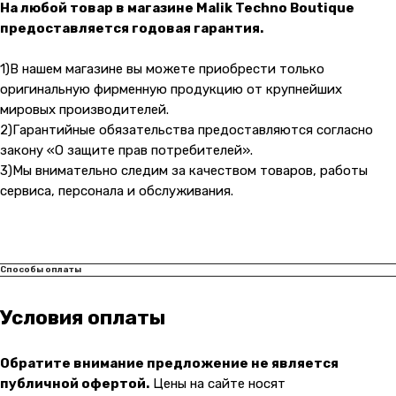
На любой товар в магазине Malik Techno Boutique
Адрес магазина:
vk
предоставляется годовая гарантия.
Карла Маркса 25, 1 этаж
Показать на карте
1)В нашем магазине вы можете приобрести только
оригинальную фирменную продукцию от крупнейших
Навигация
Клиентам
мировых производителей.
2)Гарантийные обязательства предоставляются согласно
О компании
Оплата и доставка
закону «О защите прав потребителей».
Каталог товаров
Гарантии
3)Мы внимательно следим за качеством товаров, работы
Для бизнеса
Услуги
сервиса, персонала и обслуживания.
Блог
Способы оплаты
@ 2019-2026 imalik.ru |
Политика конфиденциальности
ИП Соловьев Е. В. ИНН 027320312011
Условия оплаты
Разработка: youx.agency
Обратите внимание предложение не является
публичной офертой.
Цены на сайте носят