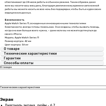
обеспечивают до 24 часов работы в обычном режиме. Таким образом, даже
если вы носите часы весь день, благодаря увеличенному времени автономной
работы вы можете носить их всю ночь без подзарядки, чтобы быть в курсе своих
медицинских данных.
Безопасность
Apple Watch Series 11, оснащенные инновационными технологиями
безопасности, всегда готовы помочь вам. Они созданы, чтобы вызвать помощь,
когда она вам больше всего нужна, — даже если вы не можете дотянуться до
своего iPhone.
Модель: Apple Watch Series 11
Размер корпуса: 42 мм
Цвет корпуса: Silver
О товаре
Технические характеристики
Гарантии
Способы оплаты
О товаре
Технические характеристики
Экран
Диагональ экрана, дюйм - 6.7