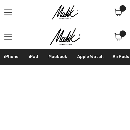
Поиск
Корзина
iPhone
iPad
Macbook
Apple Watch
AirPods
Samsung
Googl