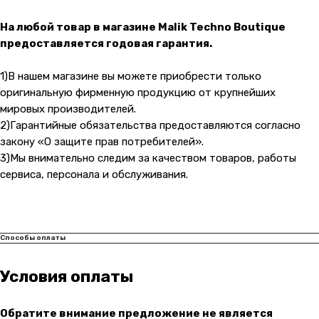
На любой товар в магазине Malik Techno Boutique
Адрес магазина:
vk
Карла Маркса 25, 1 этаж
предоставляется годовая гарантия.
Показать на карте
1)В нашем магазине вы можете приобрести только
оригинальную фирменную продукцию от крупнейших
Навигация
Клиентам
мировых производителей.
2)Гарантийные обязательства предоставляются согласно
О компании
Оплата и доставка
закону «О защите прав потребителей».
Каталог товаров
Гарантии
3)Мы внимательно следим за качеством товаров, работы
Для бизнеса
Услуги
сервиса, персонала и обслуживания.
Блог
@ 2019-2026 imalik.ru |
Политика конфиденциальности
Способы оплаты
ИП Соловьев Е. В. ИНН 027320312011
Условия оплаты
Разработка: youx.agency
Обратите внимание предложение не является