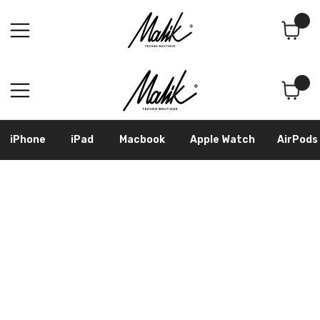
Поиск
Корзина
iPhone
iPad
Macbook
Apple Watch
AirPods
Samsung
Googl