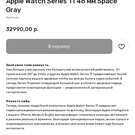
Apple Watch Series 11 46 мм Space
Gray
Артикул:
32990,00
р.
В корзину
Знай свое тело наизусть.
Чем больше у вас данных, тем больше у вас возможностей действовать. От
приложений ЭКГ до Vitals и других, Apple Watch Series 11 предоставляют более
полную картину вашего здоровья, чтобы вы всегда были в курсе событий. А
теперь Series 11 делает следующий большой шаг в области здоровья сердца,
представляя новаторскую функцию — уведомления об артериальной
гипертензии.
Познать себя.
Теперь, помимо подробной аналитики, Apple Watch Series 11 предлагает
персонализированные рекомендации по фитнесу. Благодаря Apple Intelligence
с вашего iPhone, Workout Buddy воспроизводит голосовые команды мотивации
в режиме реального времени. Благодаря тренировочным медиа, зонам пульса и
индивидуальным тренировкам, в основе сжигания жира лежит ещё больше
интеллекта.