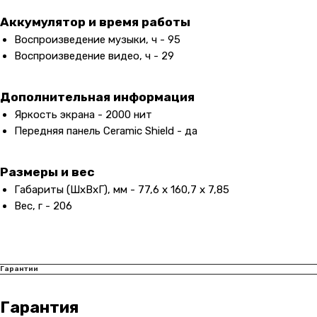
Аккумулятор и время работы
Воспроизведение музыки, ч - 95
Воспроизведение видео, ч - 29
Дополнительная информация
Яркость экрана - 2000 нит
Передняя панель Ceramic Shield - да
Размеры и вес
Габариты (ШxВxГ), мм - 77,6 x 160,7 x 7,85
Вес, г - 206
Контакты
+7 (965) 666-66-8
9
(
WhatsАpp
)
Гарантии
malikpochinit@mail.ru
Пн-Пт: 10:00 — 21:00
Гарантия
Сб-Вс: 10:00 — 20:00