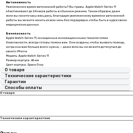
Автономность
Увеличенное время автономной работы? Вы правы. Apple Watch Series 11
обеспечивают до 24 часов работы в обычном режиме. Таким образом, даже
если вы носите часы весь день, благодаря увеличенному времени автономной
работы вы можете носить их всю ночь без подзарядки, чтобы быть в курсе своих
медицинских данных.
Безопасность
Apple Watch Series 11, оснащенные инновационными технологиями
безопасности, всегда готовы помочь вам. Они созданы, чтобы вызвать помощь,
когда она вам больше всего нужна, — даже если вы не можете дотянуться до
своего iPhone.
Модель: Apple Watch Series 11
Размер корпуса: 46 мм
Цвет корпуса: Space Gray
О товаре
Технические характеристики
Гарантии
Способы оплаты
О товаре
Технические характеристики