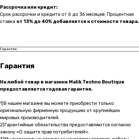
О компании
Оплата и доставка
Рассрочка или кредит:
Каталог товаров
Гарантии
Срок рассрочки и кредита от 6 до 36 месяцев. Процентная
ставка
от 13% до 40% добавляется к стоимости товара.
Для бизнеса
Услуги
Блог
Гарантии
@ 2019-2026 imalik.ru |
Политика конфиденциальности
ИП Соловьев Е. В. ИНН 027320312011
Гарантия
Разработка: youx.agency
malik
На любой товар в магазине Malik Techno Boutique
предоставляется годовая гарантия.
1)В нашем магазине вы можете приобрести только
оригинальную фирменную продукцию от крупнейших
мировых производителей.
2)Гарантийные обязательства предоставляются согласно
закону «О защите прав потребителей».