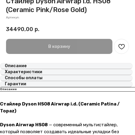
Стайлер Dyson Airwrap i.d. HS08
(Ceramic Pink/Rose Gold)
Артикул:
34490,00
р.
В корзину
Описание
Характеристики
Способы оплаты
Гарантии
Описание
Стайлер Dyson HS08 Airwrap i.d. (Ceramic Patina /
Topaz)
Dyson Airwrap HS08
— современный мультистайлер,
который позволяет создавать идеальные укладки без