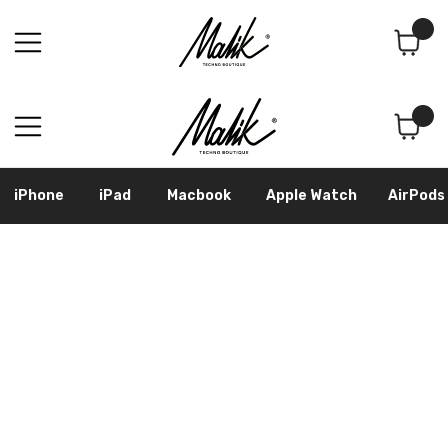
Поиск
Корзина
iPhone
iPad
Macbook
Apple Watch
AirPods
Samsung
Googl