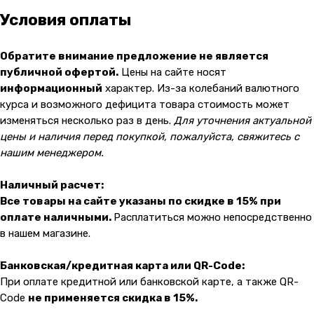
Условия оплаты
Обратите внимание предложение не является
публичной офертой.
Цены на сайте носят
информационный
характер. Из-за колебаний валютного
курса и возможного дефицита товара стоимость может
Контакты
изменяться несколько раз в день.
Для уточнения актуальной
цены и наличия перед покупкой, пожалуйста, свяжитесь с
+7 (965) 666-66-8
9
(
WhatsАpp
)
нашим менеджером.
malikpochinit@mail.ru
Пн-Пт: 10:00 — 21:00
Наличный расчет:
Сб-Вс: 10:00 — 20:00
Все товары на сайте указаны по скидке в 15% при
оплате наличными.
Расплатиться можно непосредственно
Адрес магазина:
vk
в нашем магазине.
Карла Маркса 25, 1 этаж
Показать на карте
Банковская/кредитная карта или QR-Code:
При оплате кредитной или банковской карте, а также QR-
Code
не применяется скидка в 15%.
Навигация
Клиентам