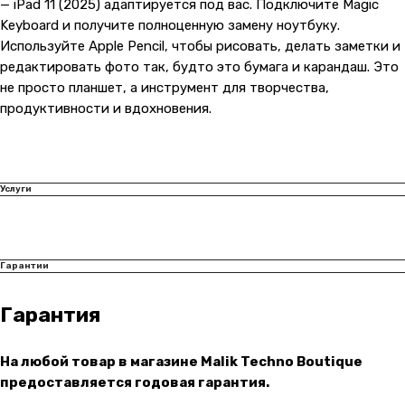
— iPad 11 (2025) адаптируется под вас. Подключите Magic
Keyboard и получите полноценную замену ноутбуку.
Используйте Apple Pencil, чтобы рисовать, делать заметки и
редактировать фото так, будто это бумага и карандаш. Это
не просто планшет, а инструмент для творчества,
продуктивности и вдохновения.
Услуги
Гарантии
Гарантия
Контакты
На любой товар в магазине Malik Techno Boutique
предоставляется годовая гарантия.
+7 (965) 666-66-8
9
(
WhatsАpp
)