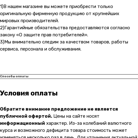
malikpochinit@mail.ru
1)В нашем магазине вы можете приобрести только
Пн-Пт: 10:00 — 21:00
оригинальную фирменную продукцию от крупнейших
Сб-Вс: 10:00 — 20:00
мировых производителей.
2)Гарантийные обязательства предоставляются согласно
Адрес магазина:
vk
закону «О защите прав потребителей».
Карла Маркса 25, 1 этаж
3)Мы внимательно следим за качеством товаров, работы
Показать на карте
сервиса, персонала и обслуживания.
Навигация
Клиентам
О компании
Оплата и доставка
Способы оплаты
Каталог товаров
Гарантии
Условия оплаты
Для бизнеса
Услуги
Блог
Обратите внимание предложение не является
публичной офертой.
Цены на сайте носят
@ 2019-2026 imalik.ru |
Политика конфиденциальности
информационный
характер. Из-за колебаний валютного
ИП Соловьев Е. В. ИНН 027320312011
курса и возможного дефицита товара стоимость может
изменяться несколько раз в день.
Для уточнения актуальной