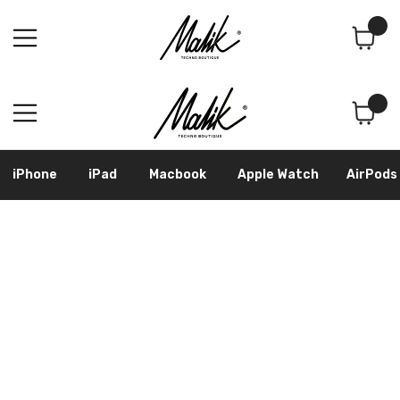
Поиск
Корзина
iPhone
iPad
Macbook
Apple Watch
AirPods
Samsung
Googl