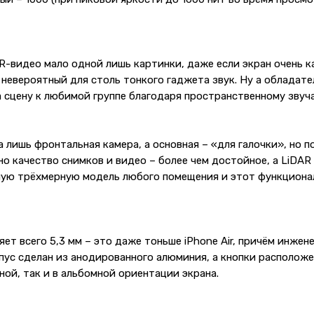
видео мало одной лишь картинки, даже если экран очень кач
невероятный для столь тонкого гаджета звук. Ну а обладател
а сцену к любимой группе благодаря пространственному звуч
 лишь фронтальная камера, а основная – «для галочки», но 
, но качество снимков и видео – более чем достойное, а LiD
чную трёхмерную модель любого помещения и этот функциона
ет всего 5,3 мм – это даже тоньше iPhone Air, причём инжен
пус сделан из анодированного алюминия, а кнопки расположе
ной, так и в альбомной ориентации экрана.