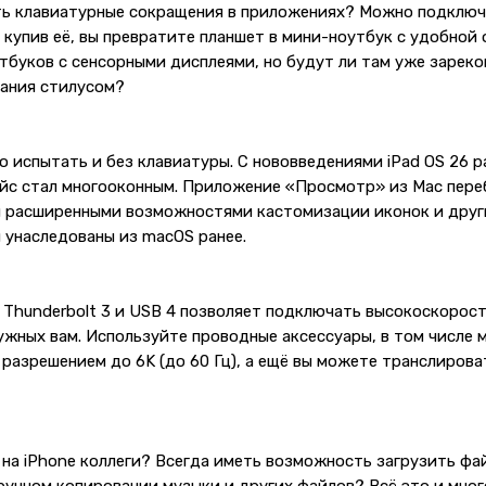
ать клавиатурные сокращения в приложениях? Можно подключ
 купив её, вы превратите планшет в мини-ноутбук с удобной
оутбуков с сенсорными дисплеями, но будут ли там уже заре
вания стилусом?
о испытать и без клавиатуры. С нововведениями iPad OS 26 
йс стал многооконным. Приложение «Просмотр» из Mac переб
 расширенными возможностями кастомизации иконок и других
 унаследованы из macOS ранее.
hunderbolt 3 и USB 4 позволяет подключать высокоскорост
ужных вам. Используйте проводные аксессуары, в том числе 
 разрешением до 6K (до 60 Гц), а ещё вы можете транслирова
на iPhone коллеги? Всегда иметь возможность загрузить фай