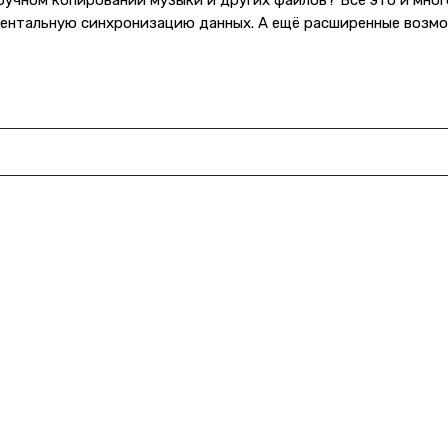
учном копировании музыки и других файлов? Всё это и мног
ментальную синхронизацию данных. А ещё расширенные возмо