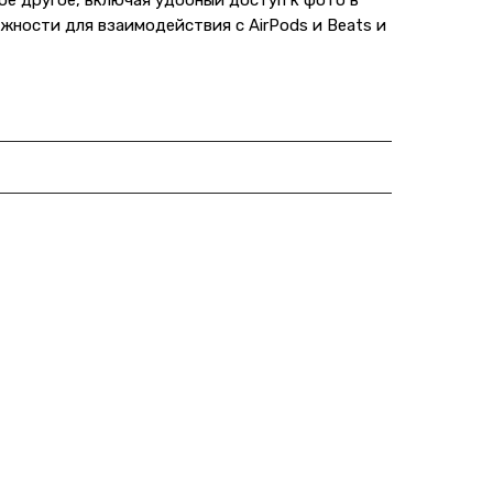
ое другое, включая удобный доступ к фото в
жности для взаимодействия с AirPods и Beats и