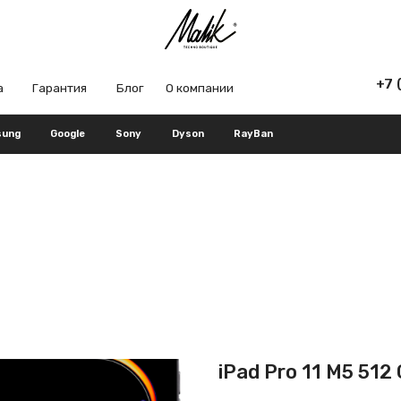
+7 (965) 666-66
рантия
Блог
О компании
Google
Sony
Dyson
RayBan
iPad Pro 11 M5 512