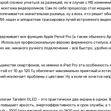
орой сложно угнаться за разницей, но в случае с M5 измене
я монтажа видеороликов. Сам по себе процессор стал мощнее,
еспечивается значительная разница, ну а всех, кто решит об
ИИ-задач и аппаратная трассировка лучей встроенного видео
рживает все функции Apple Pencil Pro (а также обычного Appl
. Используя профессиональную версию фирменного стилуса, 
чно же, никакого ручного подключения – всё быстро, удобно 
шинстве смартфонов, но именно в iPad Pro эта особенность к
той от 10 до 120 Гц обеспечит максимально приятный и есте
ей исключает проблемы с цветами. Ну а если не хочется напр
ологии Tandem OLED – это практически два экрана в одном. 
 повышает яркость, энергоэффективность и срок службы, а 
ный – 1000 (при пиковой яркости до 1600 нит во время просм