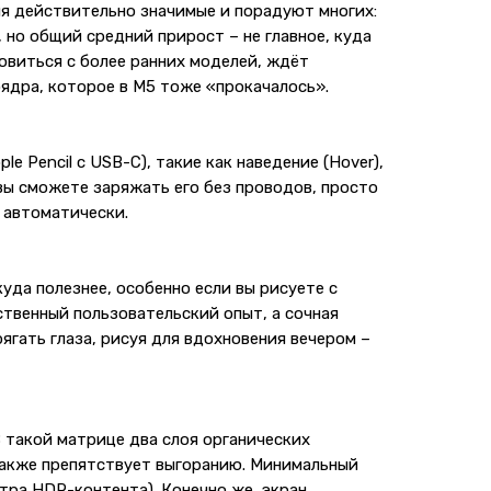
ния действительно значимые и порадуют многих:
 но общий средний прирост – не главное, куда
новиться с более ранних моделей, ждёт
ядра, которое в M5 тоже «прокачалось».
e Pencil с USB-C), такие как наведение (Hover),
вы сможете заряжать его без проводов, просто
и автоматически.
уда полезнее, особенно если вы рисуете с
ственный пользовательский опыт, а сочная
ягать глаза, рисуя для вдохновения вечером –
В такой матрице два слоя органических
также препятствует выгоранию. Минимальный
отра HDR-контента). Конечно же, экран