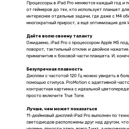
Процессоры в iPad Pro меняются каждый год и п
от геймеров до тех, кто использует планшет дл
интереснее отдельные задачи, где даже с M4 об
многократный прирост, а ещё оптимизация для 
Дайте волю своему таланту
Ожидаемо, iPad Pro с процессором Apple M5 подде
поворот, тактильный отклик и двойное нажатие
примагнитив к боковой части планшета. И, коне
Безупречная плавность
Дисплеи с частотой 120 Гц можно увидеть в боль
помощью стилуса. ProMotion с адаптивной часто
контрастная картинка с идеальной цветопередач
просто включите True Tone.
Лучше, чем может показаться
11-дюймовый дисплей iPad Pro выполнен по техн
светодиодов расположены друг над другом, что
уровень яркости здесь всего 1 нит, а максималь