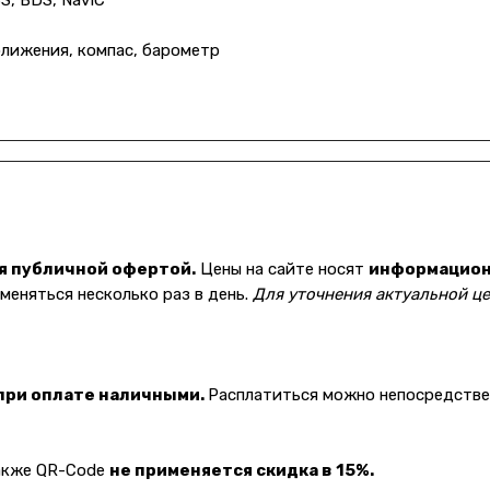
S, BDS, NavIC
ближения, компас, барометр
я публичной офертой.
Цены на сайте носят
информацио
еняться несколько раз в день.
Для уточнения актуальной це
 при оплате наличными.
Расплатиться можно непосредствен
также QR-Code
не применяется скидка в 15%.