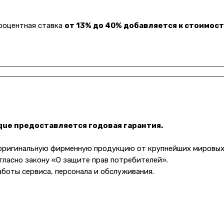
Процентная ставка
от 13% до 40% добавляется к стоимост
ique предоставляется годовая гарантия.
 оригинальную фирменную продукцию от крупнейших мировых
Клиентам
гласно закону «О защите прав потребителей».
Оплата и доставка
аботы сервиса, персонала и обслуживания.
варов
Гарантии
а
Услуги
Блог