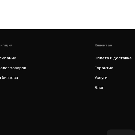
al
ИП Соловьев Е. В. ИНН 027320312011