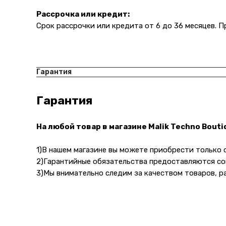
Рассрочка или кредит:
Срок рассрочки или кредита от 6 до 36 месяцев. 
Гарантия
Гарантия
На любой товар в магазине Malik Techno Bout
1)В нашем магазине вы можете приобрести только
Навигация
2)Гарантийные обязательства предоставляются со
О компании
3)Мы внимательно следим за качеством товаров, р
Каталог то
Адрес магазина:
Для бизнес
Карла Маркса 25, 1
этаж
Показать на карте