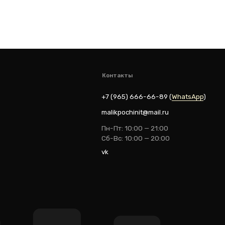
ik
Разработка: youx.agency