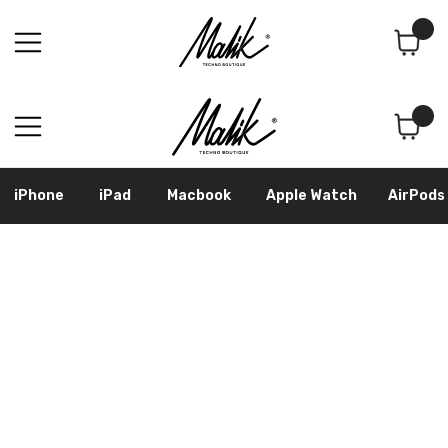
Поиск
Корзина
iPhone
iPad
Macbook
Apple Watch
AirPods
Samsung
Googl