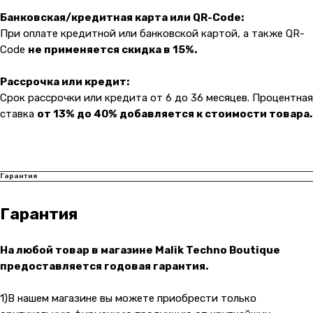
Для бизнеса
Услуги
Банковская/кредитная карта или QR-Code:
Блог
При оплате кредитной или банковской картой, а также QR-
Code
не применяется скидка в 15%.
@ 2019-2026 imalik.ru |
Политика конфиденциальности
Рассрочка или кредит:
ИП Соловьев Е. В. ИНН 027320312011
Срок рассрочки или кредита от 6 до 36 месяцев. Процентная
Разработка: youx.agency
ставка
от 13% до 40% добавляется к стоимости товара.
malik
Гарантия
Гарантия
На любой товар в магазине Malik Techno Boutique
предоставляется годовая гарантия.
1)В нашем магазине вы можете приобрести только