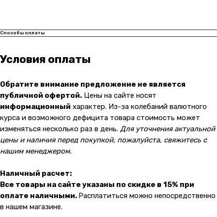
Способы оплаты
Контакты
Условия оплаты
+7 (965) 666-66-8
9
(
WhatsАpp
)
Обратите внимание предложение не является
malikpochinit@mail.ru
публичной офертой.
Цены на сайте носят
Пн-Пт: 10:00 — 21:00
Сб-Вс: 10:00 — 20:00
информационный
характер. Из-за колебаний валютного
курса и возможного дефицита товара стоимость может
изменяться несколько раз в день.
Для уточнения актуальной
Адрес магазина:
vk
Карла Маркса 25, 1 этаж
цены и наличия перед покупкой, пожалуйста, свяжитесь с
Показать на карте
нашим менеджером.
Наличный расчет:
Навигация
Клиентам
Все товары на сайте указаны по скидке в 15% при
О компании
Оплата и доставка
оплате наличными.
Расплатиться можно непосредственно
в нашем магазине.
Каталог товаров
Гарантии