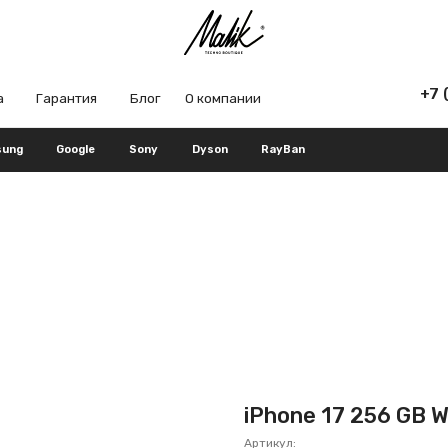
+7 (965) 666-66
рантия
Блог
О компании
Google
Sony
Dyson
RayBan
iPhone 17 256 GB W
Артикул: