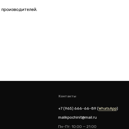
Контакты
 производителей.
+7 (965) 666-66-8
9
(
WhatsАpp
)
malikpochinit@mail.ru
Пн-Пт: 10:00 — 21:00
Сб-Вс: 10:00 — 20:00
vk
ik