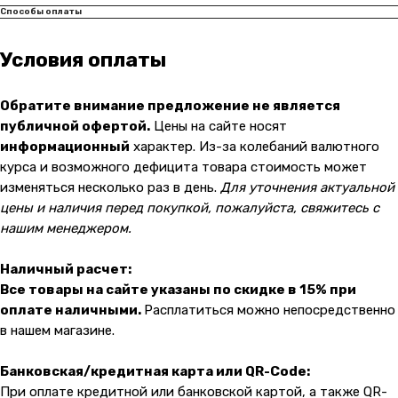
Способы оплаты
Условия оплаты
Обратите внимание предложение не является
публичной офертой.
Цены на сайте носят
информационный
характер. Из-за колебаний валютного
курса и возможного дефицита товара стоимость может
Контакты
изменяться несколько раз в день.
Для уточнения актуальной
+7 (965) 666-66-8
9
(
WhatsАpp
)
цены и наличия перед покупкой, пожалуйста, свяжитесь с
нашим менеджером.
malikpochinit@mail.ru
Пн-Пт: 10:00 — 21:00
Наличный расчет:
Сб-Вс: 10:00 — 20:00
Все товары на сайте указаны по скидке в 15% при
оплате наличными.
Расплатиться можно непосредственно
Адрес магазина:
vk
в нашем магазине.
Карла Маркса 25, 1 этаж
Показать на карте
Банковская/кредитная карта или QR-Code:
При оплате кредитной или банковской картой, а также QR-