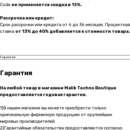
Навигация
Клиентам
Code
не применяется скидка в 15%.
О компании
Оплата и доставка
Рассрочка или кредит:
Каталог товаров
Гарантии
Срок рассрочки или кредита от 6 до 36 месяцев. Процентная
Для бизнеса
Услуги
ставка
от 13% до 40% добавляется к стоимости товара.
Блог
@ 2019-2026 imalik.ru |
Политика конфиденциальности
Гарантия
ИП Соловьев Е. В. ИНН 027320312011
Гарантия
Разработка: youx.agency
malik
На любой товар в магазине Malik Techno Boutique
предоставляется годовая гарантия.
1)В нашем магазине вы можете приобрести только
оригинальную фирменную продукцию от крупнейших
мировых производителей.
2)Гарантийные обязательства предоставляются согласно