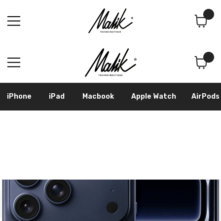
Поиск
Корзина
iPhone
iPad
Macbook
Apple Watch
AirPods
Samsung
Googl