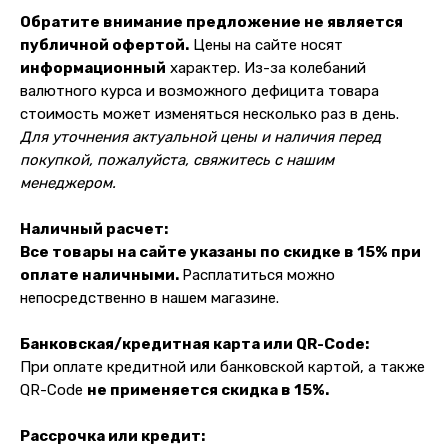
Обратите внимание предложение не является
публичной офертой.
Цены на сайте носят
Контакты
информационный
характер. Из-за колебаний
+7 (965) 666-66-8
9
(
WhatsАpp
)
валютного курса и возможного дефицита товара
стоимость может изменяться несколько раз в день.
malikpochinit@mail.ru
Для уточнения актуальной цены и наличия перед
Пн-Пт: 10:00 — 21:00
Сб-Вс: 10:00 — 20:00
покупкой, пожалуйста, свяжитесь с нашим
менеджером.
Адрес магазина:
vk
Наличный расчет:
Карла Маркса 25, 1 этаж
Все товары на сайте указаны по скидке в 15% при
Показать на карте
оплате наличными.
Расплатиться можно
непосредственно в нашем магазине.
Навигация
Клиентам
Банковская/кредитная карта или QR-Code:
О компании
Оплата и доставка
При оплате кредитной или банковской картой, а также
Каталог товаров
Гарантии
QR-Code
не применяется скидка в 15%.
Для бизнеса
Услуги
Блог
Рассрочка или кредит: