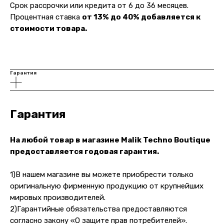
Срок рассрочки или кредита от 6 до 36 месяцев.
Процентная ставка
от 13% до 40% добавляется к
@ 2019-2026 imalik.ru |
Политика конфиденциальности
стоимости товара.
ИП Соловьев Е. В. ИНН 027320312011
Разработка: youx.agency
malik
Гарантия
Гарантия
На любой товар в магазине Malik Techno Boutique
предоставляется годовая гарантия.
1)В нашем магазине вы можете приобрести только
оригинальную фирменную продукцию от крупнейших
мировых производителей.
2)Гарантийные обязательства предоставляются
согласно закону «О защите прав потребителей».