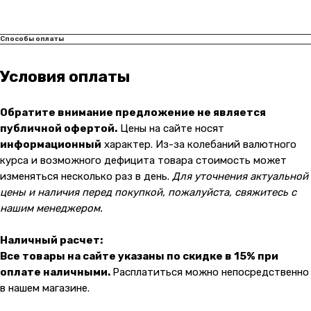
Способы оплаты
Условия оплаты
Обратите внимание предложение не является
публичной офертой.
Цены на сайте носят
информационный
характер. Из-за колебаний валютного
Контакты
курса и возможного дефицита товара стоимость может
изменяться несколько раз в день.
Для уточнения актуальной
+7 (965) 666-66-8
9
(
WhatsАpp
)
цены и наличия перед покупкой, пожалуйста, свяжитесь с
malikpochinit@mail.ru
нашим менеджером.
Пн-Пт: 10:00 — 21:00
Сб-Вс: 10:00 — 20:00
Наличный расчет:
Все товары на сайте указаны по скидке в 15% при
Адрес магазина:
vk
оплате наличными.
Расплатиться можно непосредственно
Карла Маркса 25, 1 этаж
в нашем магазине.
Показать на карте