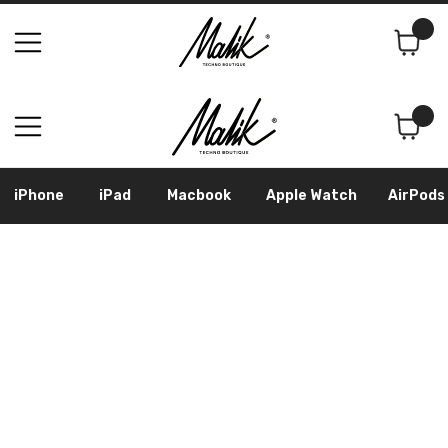
Поиск
Корзина
iPhone
iPad
Macbook
Apple Watch
AirPods
Samsung
Googl