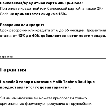
Банковская/кредитная карта или QR-Code:
При оплате кредитной или банковской картой, а также QR-
Навигация
Клиентам
Code
не применяется скидка в 15%.
О компании
Оплата и доставка
Каталог товаров
Гарантии
Рассрочка или кредит:
Срок рассрочки или кредита от 6 до 36 месяцев. Процентная
Для бизнеса
Услуги
ставка
от 13% до 40% добавляется к стоимости товара.
Блог
@ 2019-2026 imalik.ru |
Политика конфиденциальности
Гарантия
ИП Соловьев Е. В. ИНН 027320312011
Разработка: youx.agency
Гарантия
malik
На любой товар в магазине Malik Techno Boutique
предоставляется годовая гарантия.
1)В нашем магазине вы можете приобрести только
оригинальную фирменную продукцию от крупнейших