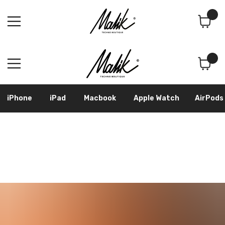
Поиск
Корзина
iPhone
iPad
Macbook
Apple Watch
AirPods
Samsung
Googl