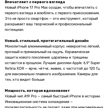
Впечатляет с первого взгляда
Новый iPhone 17 Pro Max создан, чтобы впечатлять с
первого взгляда и влюблять с первого прикосновения.
Это не просто смартфон — это инструмент, который
раскрывает ваш творческий и профессиональный
потенциал.
Новый, стильный, притягательный дизайн
Монолитный алюминиевый корпус: невероятно лёгкий,
прочный и премиальный на ощупь. Керамическая
защита нового поколения: царапины и трещины
Контакты
остаются в прошлом. Лучшие дисплеи Apple: 6,9″ Super
Retina XDR — ярче, чётче, живее, с частотой до 120 Гц
+7 (965) 666-66-8
9
(
WhatsАpp
)
для максимально плавного изображения. Камеры для
malikpochinit@mail.ru
тех, кто видит больше
Пн-Пт: 10:00 — 21:00
Сб-Вс: 10:00 — 20:00
Мощность, которая вдохновляет
Новый чип A19 Pro — самый быстрый iPhone в истории.
Адрес магазина:
vk
Инновационная система охлаждения —
Карла Маркса 25, 1 этаж
производительность не падает даже при максимальных