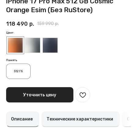
iPhone 17 Pro Max 512 GB Cosmic
Orange Esim (Без RuStore)
118 490
р.
159 990
р.
Цвет
Память
512 Гб
Уточнить цену
Описание
Технические характеристики
Спо