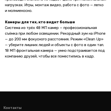
Показать на карте
нагрузках. Игры, монтаж видео, работа с фото — легко
и молниеносно.
Навигация
Клиентам
Камеры для тех, кто видит больше
О компании
Оплата и доставка
Система из трёх 48 МП камер — профессиональная
Каталог товаров
Гарантии
съёмка при любом освещении. Рекордный зум на iPhone
Для бизнеса
Услуги
— до 200 мм фокусного расстояния. Режим «Clean Up»
— уберите лишних людей и объекты с фото в один тап.
Блог
18 МП фронтальная камера — умно подстраивается под
компанию друзей, чтобы все поместились в кадр.
@ 2019-2026 imalik.ru |
Политика конфиденциальности
ИП Соловьев Е. В. ИНН 027320312011
Разработка: youx.agency
malik