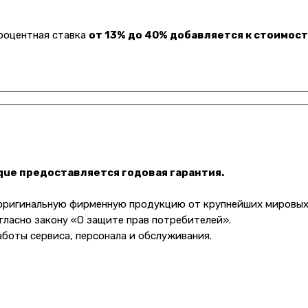
Процентная ставка
от 13% до 40% добавляется к стоимост
ique предоставляется годовая гарантия.
 оригинальную фирменную продукцию от крупнейших мировых
Клиентам
гласно закону «О защите прав потребителей».
Оплата и доставка
аботы сервиса, персонала и обслуживания.
варов
Гарантии
а
Услуги
Блог