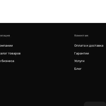
al
ИП Соловьев Е. В. ИНН 027320312011