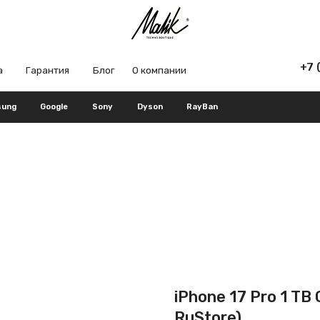
+7 (965) 666-66
рантия
Блог
О компании
Google
Sony
Dyson
RayBan
iPhone 17 Pro 1 TB
RuStore)