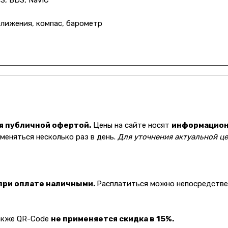
S, BDS, NavIC
ближения, компас, барометр
я публичной офертой.
Цены на сайте носят
информацио
еняться несколько раз в день.
Для уточнения актуальной це
 при оплате наличными.
Расплатиться можно непосредствен
также QR-Code
не применяется скидка в 15%.