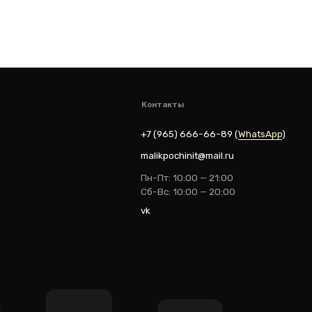
ik
Разработка: youx.agency