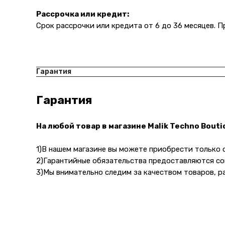
Рассрочка или кредит:
Срок рассрочки или кредита от 6 до 36 месяцев. 
Гарантия
Гарантия
На любой товар в магазине Malik Techno Bout
1)В нашем магазине вы можете приобрести только
Навигация
2)Гарантийные обязательства предоставляются со
О компании
3)Мы внимательно следим за качеством товаров, р
Каталог то
Адрес магазина:
Для бизнес
Карла Маркса 25, 1
этаж
Показать на карте