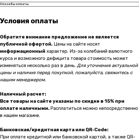
Способы оплаты
Условия оплаты
Обратите внимание предложение не является
публичной офертой.
Цены на сайте носят
информационный
характер. Из-за колебаний валютного
курса и возможного дефицита товара стоимость может
Контакты
изменяться несколько раз в день.
Для уточнения актуальной
+7 (965) 666-66-8
9
(
WhatsАpp
)
цены и наличия перед покупкой, пожалуйста, свяжитесь с
нашим менеджером.
malikpochinit@mail.ru
Пн-Пт: 10:00 — 21:00
Наличный расчет:
Сб-Вс: 10:00 — 20:00
Все товары на сайте указаны по скидке в 15% при
оплате наличными.
Расплатиться можно непосредственно
Адрес магазина:
vk
в нашем магазине.
Карла Маркса 25, 1 этаж
Показать на карте
Банковская/кредитная карта или QR-Code:
При оплате кредитной или банковской картой, а также QR-