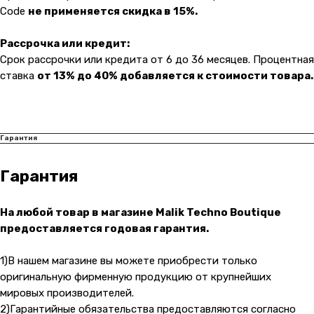
Навигация
Клиентам
Code
не применяется скидка в 15%.
О компании
Оплата и доставка
Рассрочка или кредит:
Каталог товаров
Гарантии
Срок рассрочки или кредита от 6 до 36 месяцев. Процентная
Для бизнеса
Услуги
ставка
от 13% до 40% добавляется к стоимости товара.
Блог
@ 2019-2026 imalik.ru |
Политика конфиденциальности
Гарантия
ИП Соловьев Е. В. ИНН 027320312011
Гарантия
Разработка: youx.agency
malik
На любой товар в магазине Malik Techno Boutique
предоставляется годовая гарантия.
1)В нашем магазине вы можете приобрести только
оригинальную фирменную продукцию от крупнейших
мировых производителей.
2)Гарантийные обязательства предоставляются согласно