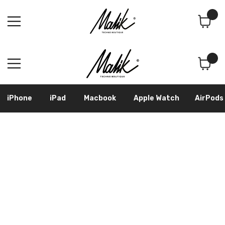
Поиск
Корзина
iPhone
iPad
Macbook
Apple Watch
AirPods
Samsung
Googl