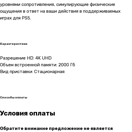
уровнями сопротивления, симулирующие физические
ощущения в ответ на ваши действия в поддерживаемых
играх для PS5.
Характеристики
Разрешение HD: 4K UHD
Объем встроенной памяти: 2000 Гб
Вид приставки: Стационарная
Контакты
+7 (965) 666-66-8
9
(
WhatsАpp
)
malikpochinit@mail.ru
Способы оплаты
Пн-Пт: 10:00 — 21:00
Сб-Вс: 10:00 — 20:00
Условия оплаты
Адрес магазина:
vk
Обратите внимание предложение не является
Карла Маркса 25, 1 этаж