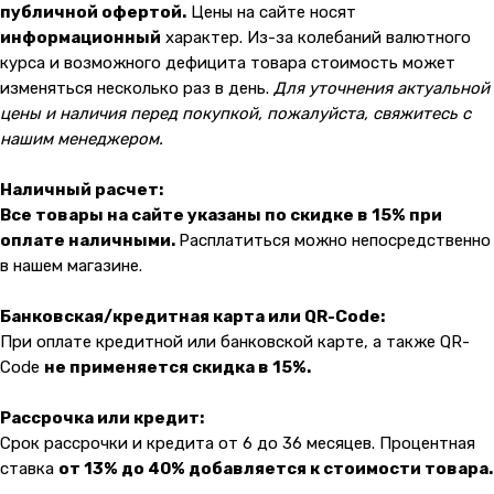
публичной офертой.
Цены на сайте носят
Показать на карте
информационный
характер. Из-за колебаний валютного
курса и возможного дефицита товара стоимость может
Навигация
Клиентам
изменяться несколько раз в день.
Для уточнения актуальной
цены и наличия перед покупкой, пожалуйста, свяжитесь с
О компании
Оплата и доставка
нашим менеджером.
Каталог товаров
Гарантии
Для бизнеса
Услуги
Наличный расчет:
Все товары на сайте указаны по скидке в 15% при
Блог
оплате наличными.
Расплатиться можно непосредственно
в нашем магазине.
@ 2019-2026 imalik.ru |
Политика конфиденциальности
Банковская/кредитная карта или QR-Code:
ИП Соловьев Е. В. ИНН 027320312011
При оплате кредитной или банковской карте, а также QR-
Разработка: youx.agency
Code
не применяется скидка в 15%.
malik
Рассрочка или кредит:
Срок рассрочки и кредита от 6 до 36 месяцев. Процентная
ставка
от 13% до 40% добавляется к стоимости товара.