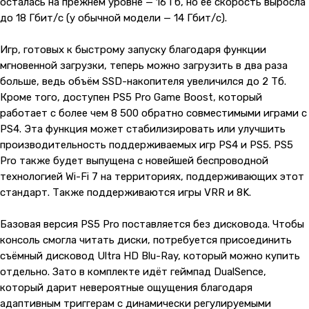
осталась на прежнем уровне — 16 Гб, но её скорость выросла
до 18 Гбит/с (у обычной модели — 14 Гбит/с).
Игр, готовых к быстрому запуску благодаря функции
мгновенной загрузки, теперь можно загрузить в два раза
больше, ведь объём SSD-накопителя увеличился до 2 Тб.
Кроме того, доступен PS5 Pro Game Boost, который
работает с более чем 8 500 обратно совместимыми играми с
PS4. Эта функция может стабилизировать или улучшить
производительность поддерживаемых игр PS4 и PS5. PS5
Pro также будет выпущена с новейшей беспроводной
технологией Wi-Fi 7 на территориях, поддерживающих этот
стандарт. Также поддерживаются игры VRR и 8K.
Базовая версия PS5 Pro поставляется без дисковода. Чтобы
консоль смогла читать диски, потребуется присоединить
съёмный дисковод Ultra HD Blu-Ray, который можно купить
отдельно. Зато в комплекте идёт геймпад DualSence,
который дарит невероятные ощущения благодаря
адаптивным триггерам с динамически регулируемыми