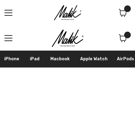
Поиск
Корзина
iPhone
iPad
Macbook
Apple Watch
AirPods
Samsung
Googl