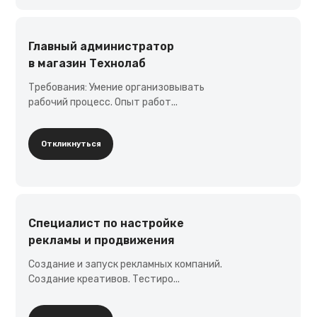
По электронной почте:
Главный администратор
malikpochinit@mail.ru
в магазин Технолаб
Требования: Умение организовывать
В нашем магазине:
рабочий процесс. Опыт работ...
г.Уфа, ул. Карла Маркса 25, 1 этаж
Откликнуться
График работы:
Пн-Пт: 10-21, Сб-Вс: 10-20
Специалист по настройке
рекламы и продвижения
Создание и запуск рекламных компаний.
Создание креативов. Тестиро...