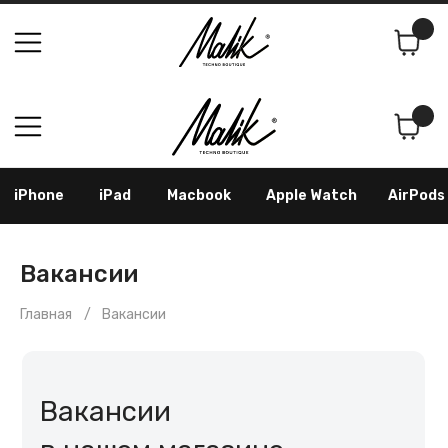
Поиск
Корзина
iPhone
iPad
Macbook
Apple Watch
AirPods
Samsung
Googl
Вакансии
Главная
3
/
Вакансии
Вакансии