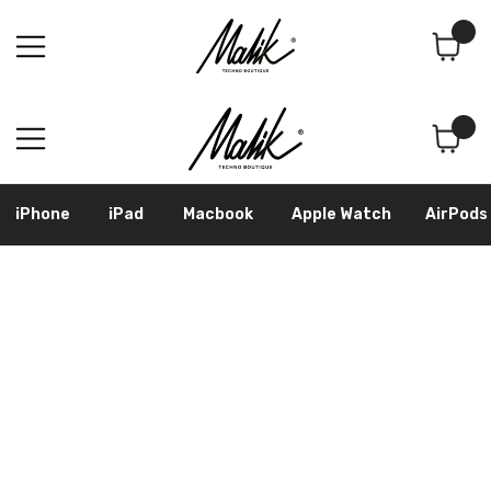
Поиск
Корзина
iPhone
iPad
Macbook
Apple Watch
AirPods
Samsung
Googl