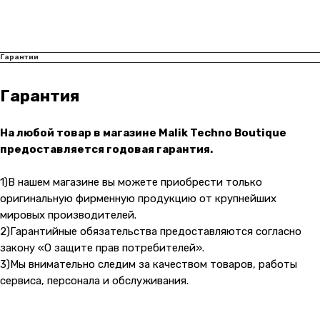
+7 (965) 666-66-8
9
(
WhatsАpp
)
malikpochinit@mail.ru
Пн-Пт: 10:00 — 21:00
Гарантии
Сб-Вс: 10:00 — 20:00
Гарантия
Адрес магазина:
vk
Карла Маркса 25, 1 этаж
На любой товар в магазине Malik Techno Boutique
Показать на карте
предоставляется годовая гарантия.
Навигация
Клиентам
1)В нашем магазине вы можете приобрести только
оригинальную фирменную продукцию от крупнейших
О компании
Оплата и доставка
мировых производителей.
Каталог товаров
Гарантии
2)Гарантийные обязательства предоставляются согласно
Для бизнеса
Услуги
закону «О защите прав потребителей».
Блог
3)Мы внимательно следим за качеством товаров, работы
сервиса, персонала и обслуживания.
@ 2019-2026 imalik.ru |
Политика конфиденциальности