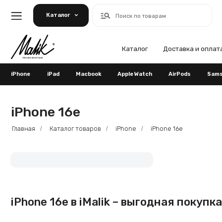
Каталог
Поиск по товарам
Каталог
Доставка и оплата
Га
iPhone
iPad
Macbook
Apple Watch
AirPods
Samsung
iPhone 16e
Главная
Каталог товаров
iPhone
iPhone 16e
/
/
/
iPhone 16e в iMalik – выгодная покупка но
Интернет‑магазин iMalik предлагает купить iPhone 16e с официальной г
можете выбрать нужный цвет, объём памяти и оформить заказ онлайн за