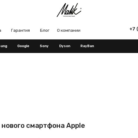
+7 (965) 666-66
рантия
Блог
О компании
Google
Sony
Dyson
RayBan
вого смартфона Apple
арантией и быстрой доставкой по Москве и всей России. На странице каталог
 несколько минут.