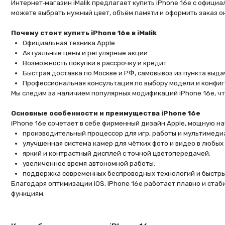
Почему стоит купить iPhone 16e в iMalik
Официальная техника Apple
Актуальные цены и регулярные акции
Возможность покупки в рассрочку и кредит
Быстрая доставка по Москве и РФ, самовывоз из пункта выдачи
Профессиональная консультация по выбору модели и конфигурации
Мы следим за наличием популярных модификаций iPhone 16e, чтобы вы 
Основные особенности и преимущества iPhone 16e
iPhone 16e сочетает в себе фирменный дизайн Apple, мощную начинку 
производительный процессор для игр, работы и мультимедиа;
улучшенная система камер для чётких фото и видео в любых условия
яркий и контрастный дисплей с точной цветопередачей;
увеличенное время автономной работы;
поддержка современных беспроводных технологий и быстрый интер
Благодаря оптимизации iOS, iPhone 16e работает плавно и стабильно, 
функциям.
Как выбрать и заказать iPhone 16e
На странице каталога iPhone 16e на сайте iMalik вы можете:
Выбрать подходящий цвет корпуса.
Определиться с объёмом встроенной памяти.
Сравнить характеристики и цену разных конфигураций.