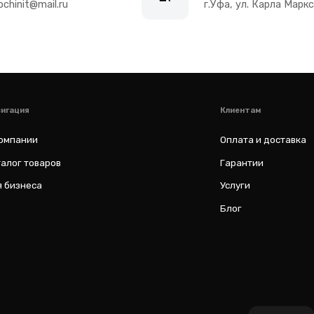
Оплата и доставка
варов
Гарантии
а
Услуги
Блог
al
ИП Соловьев Е. В. ИНН 027320312011