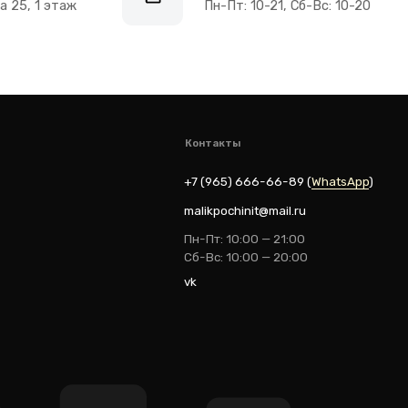
+7 (965) 666-66-8
9
(
WhatsАpp
)
malikpochinit@mail.ru
Пн-Пт: 10:00 — 21:00
Сб-Вс: 10:00 — 20:00
vk
ik
Разработка: youx.agency