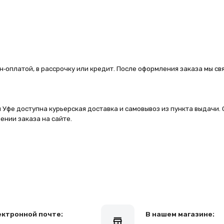
й, в рассрочку или кредит. После оформления заказа мы свяжемся с
ступна курьерская доставка и самовывоз из пункта выдачи. Сроки и
аза на сайте.
ой почте:
В нашем магазине:
mail.ru
г.Уфа, ул. Карла Маркса 25, 1 этаж
Клиентам