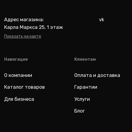
Разработка: youx.agency
malik