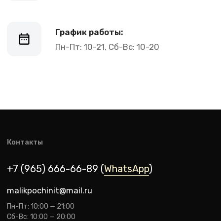
malikpochinit@mail.ru
Пн-Пт: 10:00 — 21:00
Сб-Вс: 10:00 — 20:00
Адрес магазина:
vk
Карла Маркса 25, 1 этаж
Показать на карте
Навигация
Клиентам
О компании
Оплата и доставка
Каталог товаров
Гарантии
Для бизнеса
Услуги
Блог
@ 2019-2026 imalik.ru |
Политика конфиденциальности
ИП Соловьев Е. В. ИНН 027320312011