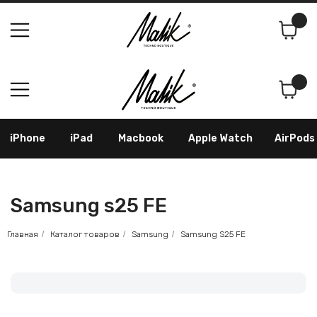
Поиск
Корзина
iPhone
iPad
Macbook
Apple Watch
AirPods
Samsung
Googl
Samsung s25 FE
Главная
/
Каталог товаров
/
Samsung
/
Samsung S25 FE
Как оформить заказ
По телефону: