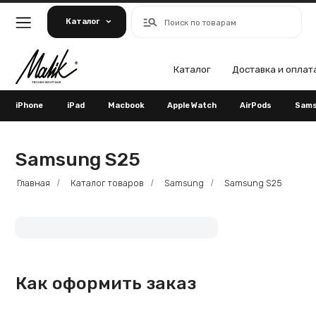
Каталог
Поиск по товарам
Каталог
Доставка и оплата
Га
iPhone
iPad
Macbook
Apple Watch
AirPods
Samsung
Samsung S25
Главная
Каталог товаров
Samsung
Samsung S25
/
/
/
Как оформить заказ
По телефону:
По электронн
+7 (965) 666-66-89
malikpochinit@