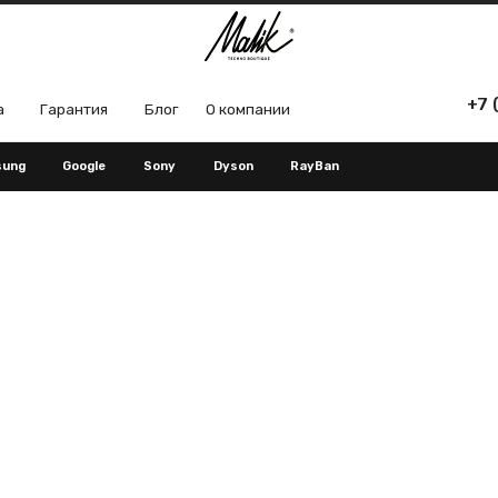
+7 (965) 666-66
рантия
Блог
О компании
Google
Sony
Dyson
RayBan
ой почте:
В нашем магазине:
mail.ru
г.Уфа, ул. Карла Маркса 25, 1 этаж