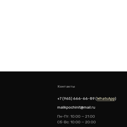
Контакты
+7 (965) 666-66-8
9
(
WhatsАpp
)
malikpochinit@mail.ru
Пн-Пт: 10:00 — 21:00
Сб-Вс: 10:00 — 20:00
vk