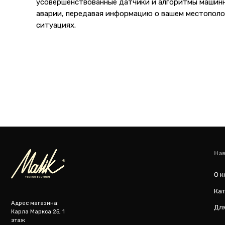
усовершенствованные датчики и алгоритмы машин
аварии, передавая информацию о вашем местополо
Навигация
ситуациях.
О компании
Каталог то
Адрес магазина:
Для бизнес
Карла Маркса 25, 1
этаж
Показать на карте