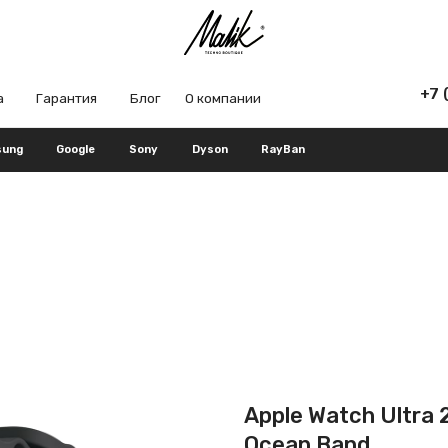
+7 (965) 666-66
рантия
Блог
О компании
Google
Sony
Dyson
RayBan
Apple Watch Ultra 
Ocean Band