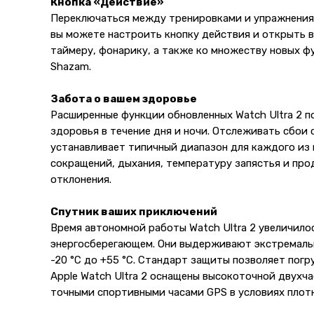
Кнопка «Действие»
Переключаться между тренировками и упражнениями
вы можете настроить кнопку действия и открыть 
таймеру, фонарику, а также ко множеству новых ф
Shazam.
Забота о вашем здоровье
Расширенные функции обновленных Watch Ultra 2 п
здоровья в течение дня и ночи. Отслеживать сбои 
устанавливает типичный диапазон для каждого из 
сокращений, дыхания, температуру запястья и прод
отклонения.
Спутник ваших приключений
Время автономной работы Watch Ultra 2 увеличилос
энергосберегающем. Они выдерживают экстремальн
-20 °С до +55 °С. Стандарт защиты позволяет погр
Apple Watch Ultra 2 оснащены высокоточной двухч
точными спортивными часами GPS в условиях плот