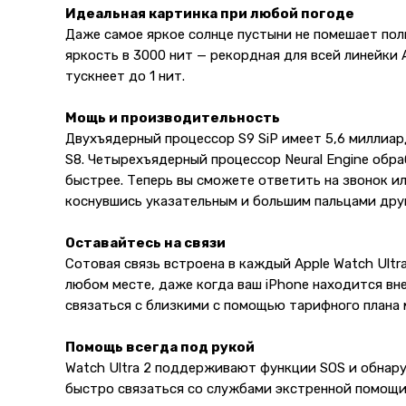
Идеальная картинка при любой погоде
Даже самое яркое солнце пустыни не помешает поль
яркость в 3000 нит — рекордная для всей линейки 
тускнеет до 1 нит.
Мощь и производительность
Двухъядерный процессор S9 SiP имеет 5,6 миллиар
S8. Четырехъядерный процессор Neural Engine обр
быстрее. Теперь вы сможете ответить на звонок и
коснувшись указательным и большим пальцами друг
Оставайтесь на связи
Сотовая связь встроена в каждый Apple Watch Ultr
любом месте, даже когда ваш iPhone находится вн
связаться с близкими с помощью тарифного плана
Помощь всегда под рукой
Watch Ultra 2 поддерживают функции SOS и обнар
быстро связаться со службами экстренной помощи,