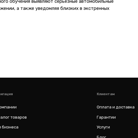
ного обучения выявляют серьезные автомобильные
жении, а также уведомляя близких в экстренных
Клиентам
Оплата и доставка
варов
Гарантии
а
Услуги
Блог