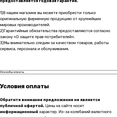
предоставляется годовая гарантия.
Карла Маркса 25, 1 этаж
Показать на карте
1)В нашем магазине вы можете приобрести только
оригинальную фирменную продукцию от крупнейших
мировых производителей.
Навигация
Клиентам
2)Гарантийные обязательства предоставляются согласно
О компании
Оплата и доставка
закону «О защите прав потребителей».
3)Мы внимательно следим за качеством товаров, работы
Каталог товаров
Гарантии
сервиса, персонала и обслуживания.
Для бизнеса
Услуги
Блог
Способы оплаты
@ 2019-2026 imalik.ru |
Политика конфиденциальности
ИП Соловьев Е. В. ИНН 027320312011
Условия оплаты
Разработка: youx.agency
Обратите внимание предложение не является
публичной офертой.
Цены на сайте носят
информационный
характер. Из-за колебаний валютного