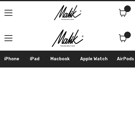
Поиск
Корзина
iPhone
iPad
Macbook
Apple Watch
AirPods
Samsung
Googl