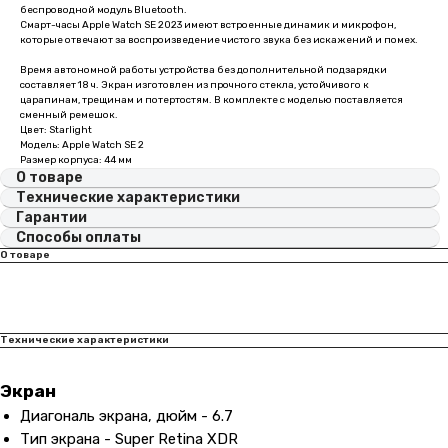
беспроводной модуль Bluetooth.
Смарт-часы Apple Watch SE 2023 имеют встроенные динамик и микрофон,
которые отвечают за воспроизведение чистого звука без искажений и помех.
Время автономной работы устройства без дополнительной подзарядки
составляет 18 ч. Экран изготовлен из прочного стекла, устойчивого к
царапинам, трещинам и потертостям. В комплекте с моделью поставляется
сменный ремешок.
Цвет: Starlight
Модель: Apple Watch SE 2
Размер корпуса: 44 мм
О товаре
Технические характеристики
Гарантии
Способы оплаты
О товаре
Технические характеристики
Экран
Диагональ экрана, дюйм - 6.7
Тип экрана - Super Retina XDR