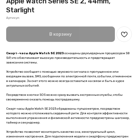
Apple Watch Series SE 2, 44mm,
Starlight
Артикул:
В корзину
Смарт-часы Apple Watch SE 2023
оснащены двухъядерным процессором S8
SiP, что обеспечивает высокую производительность и предотвращает
зависание системы.
Устройство сообщает с помощью звукового сигнала о пропущенном или
входящем вызове, SMS, сообщении по электронной почте, событии, отмеченном
в календаре. За счет этого можно всегда оставаться на связи и быть в курсе
актуальных событий.
Посредством кнопки SOS можно сразу вызвать экстренные службы, чтобы
своевременно оказать помощь пострадавшему.
Смарт-часы Apple Watch SE 2023 обрадованы пульсометром, посредством
которого можно отслеживать сердечный ритм. Для контроля эффективности
выполнения упражнения и физической активности предусмотрены шагомер,
таймер и секундомер.
Устройство позволяет мониторить качество сна, менструальный цикл,
изменения настроения. Для подключения модели к смартфону предусмотрен