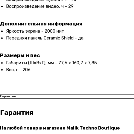
Воспроизведение видео, ч - 29
Дополнительная информация
Яркость экрана - 2000 нит
Передняя панель Ceramic Shield - да
Размеры и вес
Габариты (ШxВxГ), мм - 77,6 x 160,7 x 7,85
Вес, г - 206
Контакты
Гарантии
+7 (965) 666-66-8
9
(
WhatsАpp
)
malikpochinit@mail.ru
Гарантия
Пн-Пт: 10:00 — 21:00
Сб-Вс: 10:00 — 20:00
На любой товар в магазине Malik Techno Boutique
Адрес магазина:
vk