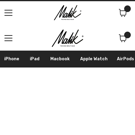
Поиск
Корзина
iPhone
iPad
Macbook
Apple Watch
AirPods
Samsung
Googl