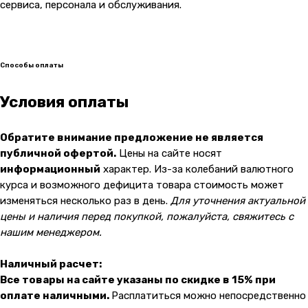
О компании
Оплата и доставка
сервиса, персонала и обслуживания.
Каталог товаров
Гарантии
Для бизнеса
Услуги
Блог
Способы оплаты
Условия оплаты
@ 2019-2026 imalik.ru |
Политика конфиденциальности
ИП Соловьев Е. В. ИНН 027320312011
Обратите внимание предложение не является
Разработка: youx.agency
публичной офертой.
Цены на сайте носят
malik
информационный
характер. Из-за колебаний валютного
курса и возможного дефицита товара стоимость может
изменяться несколько раз в день.
Для уточнения актуальной
цены и наличия перед покупкой, пожалуйста, свяжитесь с
нашим менеджером.
Наличный расчет:
Все товары на сайте указаны по скидке в 15% при
оплате наличными.
Расплатиться можно непосредственно