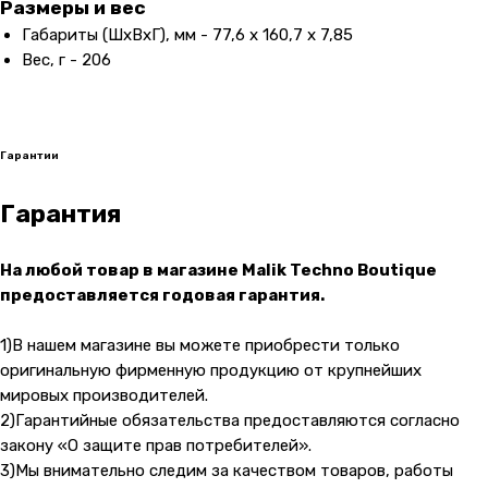
Размеры и вес
Габариты (ШxВxГ), мм - 77,6 x 160,7 x 7,85
Вес, г - 206
Гарантии
Контакты
Гарантия
+7 (965) 666-66-8
9
(
WhatsАpp
)
malikpochinit@mail.ru
На любой товар в магазине Malik Techno Boutique
Пн-Пт: 10:00 — 21:00
Сб-Вс: 10:00 — 20:00
предоставляется годовая гарантия.
1)В нашем магазине вы можете приобрести только
Адрес магазина:
vk
Карла Маркса 25, 1 этаж
оригинальную фирменную продукцию от крупнейших
Показать на карте
мировых производителей.
2)Гарантийные обязательства предоставляются согласно
закону «О защите прав потребителей».
Навигация
Клиентам
3)Мы внимательно следим за качеством товаров, работы