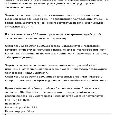
SiP, что обеспечивает высокую производительность и предотвращает
зависание системы.
Устройство сообщает с помощью звукового сигнала о пропущенном или
входящем вызове, SMS, сообщении по электронной почте, событии, отмеченном
в календаре. За счет этого можно всегда оставаться на связи и быть в курсе
актуальных событий.
Посредством кнопки SOS можно сразу вызвать экстренные службы, чтобы
своевременно оказать помощь пострадавшему.
Смарт-часы Apple Watch SE 2023 обрадованы пульсометром, посредством
которого можно отслеживать сердечный ритм. Для контроля эффективности
выполнения упражнения и физической активности предусмотрены шагомер,
таймер и секундомер.
Устройство позволяет мониторить качество сна, менструальный цикл,
изменения настроения. Для подключения модели к смартфону предусмотрен
беспроводной модуль Bluetooth.
Смарт-часы Apple Watch SE 2023 имеют встроенные динамик и микрофон,
которые отвечают за воспроизведение чистого звука без искажений и помех.
Время автономной работы устройства без дополнительной подзарядки
составляет 18 ч. Экран изготовлен из прочного стекла, устойчивого к
царапинам, трещинам и потертостям. В комплекте с моделью поставляется
сменный ремешок.
Цвет: Silver
Модель: Apple Watch SE 2
Размер корпуса: 40 мм