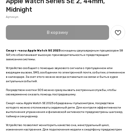
Apple Watch Series SE 2, 44mm,
Midnight
Артикул:
В корзину
Смарт-часы Apple Watch SE 2023
оснащены двухъядерным процессором S8
SiP, что обеспечивает высокую производительность и предотвращает
зависание системы.
Устройство сообщает с помощью звукового сигнала о пропущенном или
входящем вызове, SMS, сообщении по электронной почте, событии, отмеченном
в календаре. За счет этого можно всегда оставаться на связи и быть в курсе
актуальных событий.
Посредством кнопки SOS можно сразу вызвать экстренные службы, чтобы
своевременно оказать помощь пострадавшему.
Смарт-часы Apple Watch SE 2023 обрадованы пульсометром, посредством
которого можно отслеживать сердечный ритм. Для контроля эффективности
выполнения упражнения и физической активности предусмотрены шагомер,
таймер и секундомер.
Устройство позволяет мониторить качество сна, менструальный цикл,
изменения настроения. Для подключения модели к смартфону предусмотрен