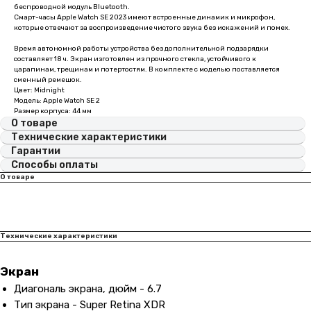
беспроводной модуль Bluetooth.
Смарт-часы Apple Watch SE 2023 имеют встроенные динамик и микрофон,
которые отвечают за воспроизведение чистого звука без искажений и помех.
Время автономной работы устройства без дополнительной подзарядки
составляет 18 ч. Экран изготовлен из прочного стекла, устойчивого к
царапинам, трещинам и потертостям. В комплекте с моделью поставляется
сменный ремешок.
Цвет: Midnight
Модель: Apple Watch SE 2
Размер корпуса: 44 мм
О товаре
Технические характеристики
Гарантии
Способы оплаты
О товаре
Технические характеристики
Экран
Диагональ экрана, дюйм - 6.7
Тип экрана - Super Retina XDR