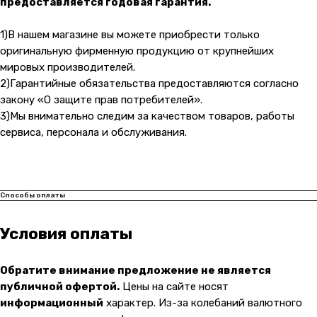
предоставляется годовая гарантия.
Карла Маркса 25, 1 этаж
Показать на карте
1)В нашем магазине вы можете приобрести только
оригинальную фирменную продукцию от крупнейших
мировых производителей.
Навигация
Клиентам
2)Гарантийные обязательства предоставляются согласно
О компании
Оплата и доставка
закону «О защите прав потребителей».
3)Мы внимательно следим за качеством товаров, работы
Каталог товаров
Гарантии
сервиса, персонала и обслуживания.
Для бизнеса
Услуги
Блог
Способы оплаты
@ 2019-2026 imalik.ru |
Политика конфиденциальности
ИП Соловьев Е. В. ИНН 027320312011
Условия оплаты
Разработка: youx.agency
Обратите внимание предложение не является
публичной офертой.
Цены на сайте носят
информационный
характер. Из-за колебаний валютного