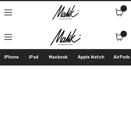
Поиск
Корзина
iPhone
iPad
Macbook
Apple Watch
AirPods
Samsung
Googl