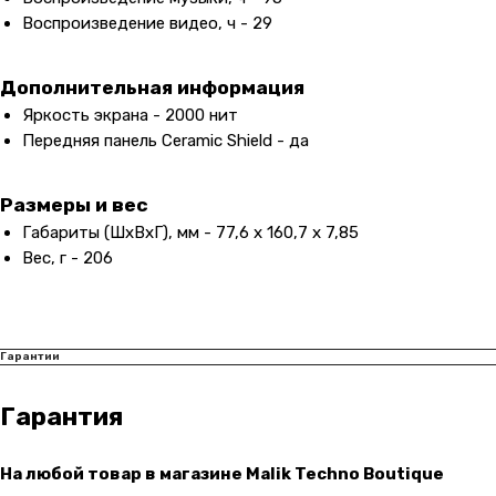
Воспроизведение видео, ч - 29
Дополнительная информация
Яркость экрана - 2000 нит
Передняя панель Ceramic Shield - да
Размеры и вес
Габариты (ШxВxГ), мм - 77,6 x 160,7 x 7,85
Вес, г - 206
Контакты
Гарантии
+7 (965) 666-66-8
9
(
WhatsАpp
)
malikpochinit@mail.ru
Гарантия
Пн-Пт: 10:00 — 21:00
Сб-Вс: 10:00 — 20:00
На любой товар в магазине Malik Techno Boutique
Адрес магазина:
vk