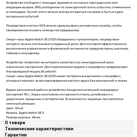
Устройство сообщает с помощью звукового сигнала о пропущенном или
входящем вызове, SMS, сообщении по электронной почте, событии, отмеченном
в календаре. За счет этого можно всегда оставаться на связи и быть в курсе
актуальных событий.
Посредством кнопки SOS можно сразу вызвать экстренные службы, чтобы
своевременно оказать помощь пострадавшему.
Смарт-часы Apple Watch SE 2023 обрадованы пульсометром, посредством
которого можно отслеживать сердечный ритм. Для контроля эффективности
выполнения упражнения и физической активности предусмотрены шагомер,
таймер и секундомер.
Устройство позволяет мониторить качество сна, менструальный цикл,
изменения настроения. Для подключения модели к смартфону предусмотрен
беспроводной модуль Bluetooth.
Смарт-часы Apple Watch SE 2023 имеют встроенные динамик и микрофон,
которые отвечают за воспроизведение чистого звука без искажений и помех.
Время автономной работы устройства без дополнительной подзарядки
составляет 18 ч. Экран изготовлен из прочного стекла, устойчивого к
царапинам, трещинам и потертостям. В комплекте с моделью поставляется
сменный ремешок.
Цвет: Silver
Модель: Apple Watch SE 2
Размер корпуса: 44 мм
О товаре
Технические характеристики
Гарантии