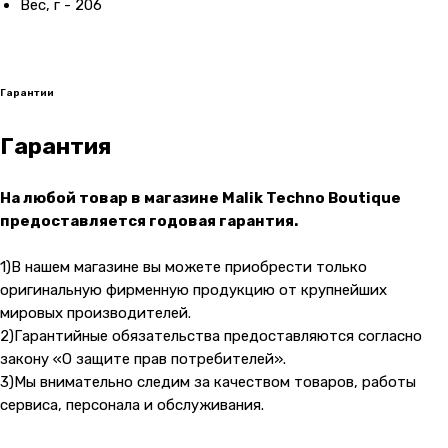
Вес, г - 206
Контакты
Гарантии
+7 (965) 666-66-8
9
(
WhatsАpp
)
Гарантия
malikpochinit@mail.ru
Пн-Пт: 10:00 — 21:00
Сб-Вс: 10:00 — 20:00
На любой товар в магазине Malik Techno Boutique
предоставляется годовая гарантия.
Адрес магазина:
vk
Карла Маркса 25, 1 этаж
1)В нашем магазине вы можете приобрести только
Показать на карте
оригинальную фирменную продукцию от крупнейших
мировых производителей.
2)Гарантийные обязательства предоставляются согласно
Навигация
Клиентам
закону «О защите прав потребителей».
О компании
Оплата и доставка
3)Мы внимательно следим за качеством товаров, работы
Каталог товаров
Гарантии
сервиса, персонала и обслуживания.
Для бизнеса
Услуги