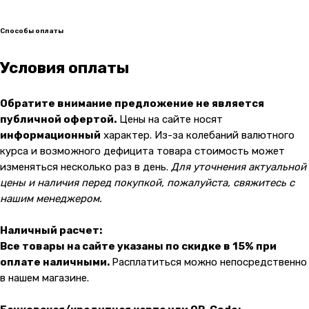
Блог
Способы оплаты
@ 2019-2026 imalik.ru |
Политика конфиденциальности
Условия оплаты
ИП Соловьев Е. В. ИНН 027320312011
Разработка: youx.agency
Обратите внимание предложение не является
malik
публичной офертой.
Цены на сайте носят
информационный
характер. Из-за колебаний валютного
курса и возможного дефицита товара стоимость может
изменяться несколько раз в день.
Для уточнения актуальной
цены и наличия перед покупкой, пожалуйста, свяжитесь с
нашим менеджером.
Наличный расчет:
Все товары на сайте указаны по скидке в 15% при
оплате наличными.
Расплатиться можно непосредственно
в нашем магазине.