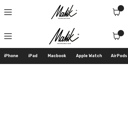
Поиск
Корзина
iPhone
iPad
Macbook
Apple Watch
AirPods
Samsung
Googl