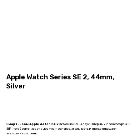
Apple Watch Series SE 2, 44mm,
Silver
В корзину
Смарт-часы Apple Watch SE 2023
оснащены двухъядерным процессором S8
SiP, что обеспечивает высокую производительность и предотвращает
зависание системы.