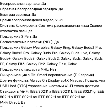
Беспроводная зарядка: Да
Обратная беспроводная зарядка: Да
Быстрая зарядка: Да
Время воспроизведения видео, ч: 31
Системы блокировки: Система распознавания лица Сканер
отпечатка пальцев
Поддержка S Pen: Да
Бесконтактные платежи (NFC): Да
Поддержка Galaxy Wearables: Galaxy Ring, Galaxy Buds3 Pro,
Galaxy Buds2 Pro, Galaxy Buds Pro, Galaxy Buds Live, Galaxy
Buds+, Galaxy Buds3, Galaxy Buds2, Galaxy Buds, Galaxy Buds
Контакты
FE, Galaxy Fit3, Galaxy Fit2, Galaxy Fit e, Galax
Поддержка стандарта MHL: Нет
+7 (965) 666-66-8
9
(
WhatsАpp
)
Синхронизация с ПК: Smart переключение (ПК версия)
malikpochinit@mail.ru
Другие функции: Always On Display aptX Miracast Поддержка
Пн-Пт: 10:00 — 21:00
USB Host (OTG) Управление жестами Wi-Fi точка доступа
Сб-Вс: 10:00 — 20:00
Стандарты Wi-Fi: IEEE 802.11 a IEEE 802.11 b IEEE 802.11 g IEEE
802.11 n IEEE 802.11 ac IEEE 802.11 be IEEE 802.11 ax
Адрес магазина:
vk
Wi-Fi Direct: Да
Карла Маркса 25, 1 этаж