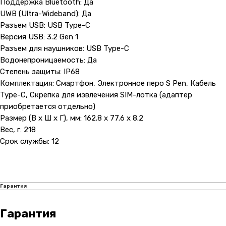
Поддержка Bluetooth: Да
Показать на карте
UWB (Ultra-Wideband): Да
Разъем USB: USB Type-C
Навигация
Клиентам
Версия USB: 3.2 Gen 1
Разъем для наушников: USB Type-C
О компании
Оплата и доставка
Водонепроницаемость: Да
Каталог товаров
Гарантии
Степень защиты: IP68
Для бизнеса
Услуги
Комплектация: Смартфон, Электронное перо S Pen, Кабель
Type-C, Скрепка для извлечения SIM-лотка (адаптер
Блог
приобретается отдельно)
Размер (В x Ш x Г), мм: 162.8 x 77.6 x 8.2
Вес, г: 218
@ 2019-2026 imalik.ru |
Политика конфиденциальности
Срок службы: 12
ИП Соловьев Е. В. ИНН 027320312011
Разработка: youx.agency
malik
Гарантия
Гарантия