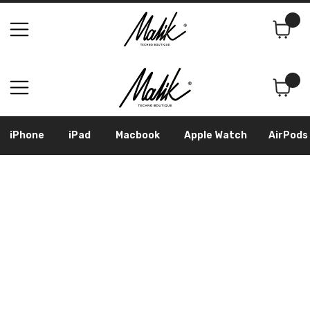
Поиск
Корзина
iPhone
iPad
Macbook
Apple Watch
AirPods
Samsung
Googl