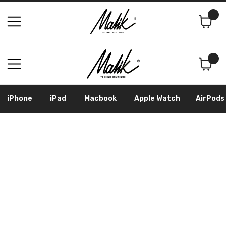
Поиск
Корзина
iPhone
iPad
Macbook
Apple Watch
AirPods
Samsung
Googl