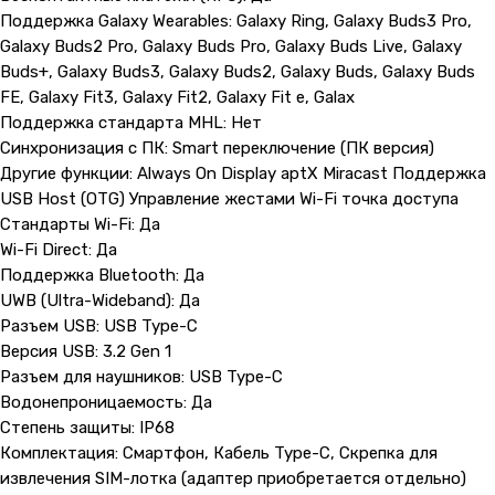
Показать на карте
Поддержка Galaxy Wearables: Galaxy Ring, Galaxy Buds3 Pro,
Galaxy Buds2 Pro, Galaxy Buds Pro, Galaxy Buds Live, Galaxy
Buds+, Galaxy Buds3, Galaxy Buds2, Galaxy Buds, Galaxy Buds
Навигация
Клиентам
FE, Galaxy Fit3, Galaxy Fit2, Galaxy Fit e, Galax
О компании
Оплата и доставка
Поддержка стандарта MHL: Нет
Каталог товаров
Гарантии
Синхронизация с ПК: Smart переключение (ПК версия)
Другие функции: Always On Display aptX Miracast Поддержка
Для бизнеса
Услуги
USB Host (OTG) Управление жестами Wi-Fi точка доступа
Блог
Стандарты Wi-Fi: Да
Wi-Fi Direct: Да
Поддержка Bluetooth: Да
@ 2019-2026 imalik.ru |
Политика конфиденциальности
UWB (Ultra-Wideband): Да
ИП Соловьев Е. В. ИНН 027320312011
Разъем USB: USB Type-C
Разработка: youx.agency
Версия USB: 3.2 Gen 1
malik
Разъем для наушников: USB Type-C
Водонепроницаемость: Да
Степень защиты: IP68
Комплектация: Смартфон, Кабель Type-C, Скрепка для
извлечения SIM-лотка (адаптер приобретается отдельно)