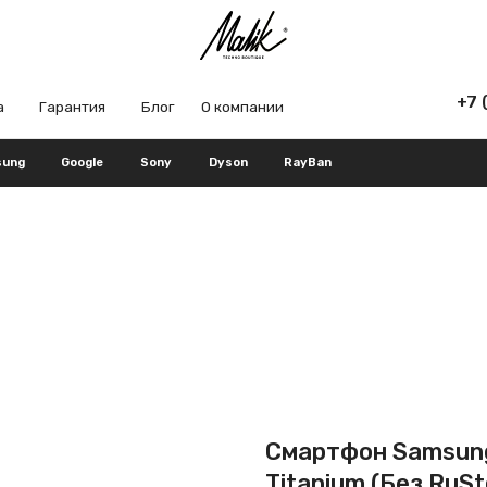
+7 (965) 666-66
рантия
Блог
О компании
Google
Sony
Dyson
RayBan
Смартфон Samsung 
Titanium (Без RuSt