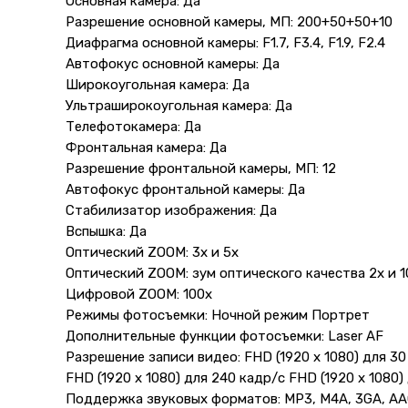
Основная камера: Да
Разрешение основной камеры, МП: 200+50+50+10
Диафрагма основной камеры: F1.7, F3.4, F1.9, F2.4
Автофокус основной камеры: Да
Широкоугольная камера: Да
Ультраширокоугольная камера: Да
Телефотокамера: Да
Фронтальная камера: Да
Разрешение фронтальной камеры, МП: 12
Автофокус фронтальной камеры: Да
Стабилизатор изображения: Да
Вспышка: Да
Оптический ZOOM: 3х и 5х
Оптический ZOOM: зум оптического качества 2х и 1
Цифровой ZOOM: 100x
Режимы фотосъемки: Ночной режим Портрет
Дополнительные функции фотосъемки: Laser AF
Разрешение записи видео: FHD (1920 x 1080) для 30
FHD (1920 x 1080) для 240 кадр/с FHD (1920 x 1080)
Поддержка звуковых форматов: MP3, M4A, 3GA, AAC,