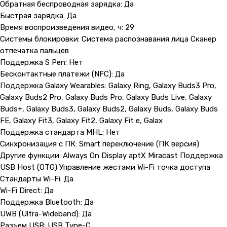
Обратная беспроводная зарядка: Да
Быстрая зарядка: Да
Время воспроизведения видео, ч: 29
Системы блокировки: Система распознавания лица Сканер
отпечатка пальцев
Поддержка S Pen: Нет
Бесконтактные платежи (NFC): Да
Поддержка Galaxy Wearables: Galaxy Ring, Galaxy Buds3 Pro,
Galaxy Buds2 Pro, Galaxy Buds Pro, Galaxy Buds Live, Galaxy
Buds+, Galaxy Buds3, Galaxy Buds2, Galaxy Buds, Galaxy Buds
FE, Galaxy Fit3, Galaxy Fit2, Galaxy Fit e, Galax
Контакты
Поддержка стандарта MHL: Нет
Синхронизация с ПК: Smart переключение (ПК версия)
+7 (965) 666-66-8
9
(
WhatsАpp
)
Другие функции: Always On Display aptX Miracast Поддержка
malikpochinit@mail.ru
USB Host (OTG) Управление жестами Wi-Fi точка доступа
Пн-Пт: 10:00 — 21:00
Стандарты Wi-Fi: Да
Сб-Вс: 10:00 — 20:00
Wi-Fi Direct: Да
Поддержка Bluetooth: Да
Адрес магазина:
vk
UWB (Ultra-Wideband): Да
Карла Маркса 25, 1 этаж
Разъем USB: USB Type-C