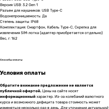
Показать на карте
Версия USB: 3.2 Gen 1
Разъем для наушников: USB Type-C
Навигация
Клиентам
Водонепроницаемость: Да
Степень защиты: IP68
О компании
Оплата и доставка
Комплектация: Смартфон, Кабель Type-C, Скрепка для
Каталог товаров
Гарантии
извлечения SIM-лотка (адаптер приобретается отдельно)
Вес, г: 162
Для бизнеса
Услуги
Блог
Способы оплаты
@ 2019-2026 imalik.ru |
Политика конфиденциальности
ИП Соловьев Е. В. ИНН 027320312011
Условия оплаты
Разработка: youx.agency
malik
Обратите внимание предложение не является
публичной офертой.
Цены на сайте носят
информационный
характер. Из-за колебаний валютного
курса и возможного дефицита товара стоимость может
изменяться несколько раз в день.
Для уточнения актуальной