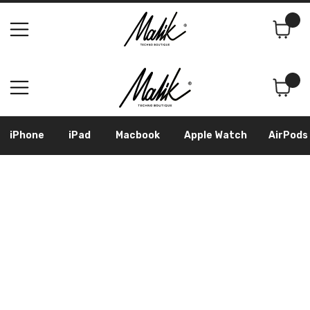
Поиск
Корзина
iPhone
iPad
Macbook
Apple Watch
AirPods
Samsung
Googl