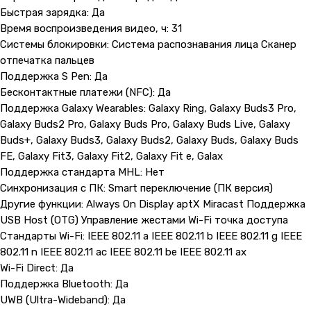
Быстрая зарядка: Да
Время воспроизведения видео, ч: 31
Системы блокировки: Система распознавания лица Сканер
отпечатка пальцев
Поддержка S Pen: Да
Бесконтактные платежи (NFC): Да
Поддержка Galaxy Wearables: Galaxy Ring, Galaxy Buds3 Pro,
Galaxy Buds2 Pro, Galaxy Buds Pro, Galaxy Buds Live, Galaxy
Buds+, Galaxy Buds3, Galaxy Buds2, Galaxy Buds, Galaxy Buds
FE, Galaxy Fit3, Galaxy Fit2, Galaxy Fit e, Galax
Контакты
Поддержка стандарта MHL: Нет
+7 (965) 666-66-8
9
(
WhatsАpp
)
Синхронизация с ПК: Smart переключение (ПК версия)
Другие функции: Always On Display aptX Miracast Поддержка
malikpochinit@mail.ru
USB Host (OTG) Управление жестами Wi-Fi точка доступа
Пн-Пт: 10:00 — 21:00
Сб-Вс: 10:00 — 20:00
Стандарты Wi-Fi: IEEE 802.11 a IEEE 802.11 b IEEE 802.11 g IEEE
802.11 n IEEE 802.11 ac IEEE 802.11 be IEEE 802.11 ax
Wi-Fi Direct: Да
Адрес магазина:
vk
Карла Маркса 25, 1 этаж
Поддержка Bluetooth: Да
Показать на карте
UWB (Ultra-Wideband): Да