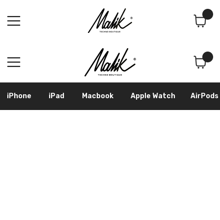
Поиск
Корзина
iPhone
iPad
Macbook
Apple Watch
AirPods
Samsung
Googl