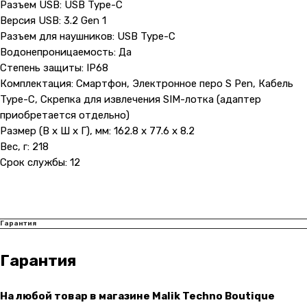
Разъем USB: USB Type-C
Версия USB: 3.2 Gen 1
Навигация
Клиентам
Разъем для наушников: USB Type-C
О компании
Оплата и доставка
Водонепроницаемость: Да
Степень защиты: IP68
Каталог товаров
Гарантии
Комплектация: Смартфон, Электронное перо S Pen, Кабель
Для бизнеса
Услуги
Type-C, Скрепка для извлечения SIM-лотка (адаптер
Блог
приобретается отдельно)
Размер (В x Ш x Г), мм: 162.8 x 77.6 x 8.2
Вес, г: 218
@ 2019-2026 imalik.ru |
Политика конфиденциальности
Срок службы: 12
ИП Соловьев Е. В. ИНН 027320312011
Разработка: youx.agency
malik
Гарантия
Гарантия
На любой товар в магазине Malik Techno Boutique