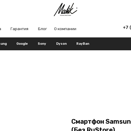
+7 (965) 666-66
рантия
Блог
О компании
Google
Sony
Dyson
RayBan
Смартфон Samsung
(Без RuStore)