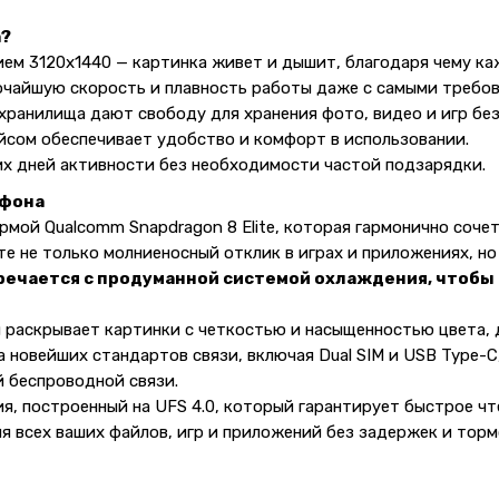
а?
м 3120х1440 — картинка живет и дышит, благодаря чему ка
сочайшую скорость и плавность работы даже с самыми треб
 хранилища дают свободу для хранения фото, видео и игр бе
йсом обеспечивает удобство и комфорт в использовании.
х дней активности без необходимости частой подзарядки.
тфона
рмой Qualcomm Snapdragon 8 Elite, которая гармонично соч
те не только молниеносный отклик в играх и приложениях, н
речается с продуманной системой охлаждения, чтобы
раскрывает картинки с четкостью и насыщенностью цвета, д
 новейших стандартов связи, включая Dual SIM и USB Type-
й беспроводной связи.
я, построенный на UFS 4.0, который гарантирует быстрое чт
я всех ваших файлов, игр и приложений без задержек и торм