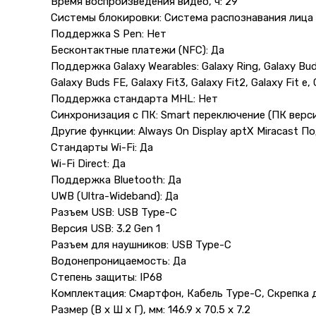
Время воспроизведения видео, ч: 29
Системы блокировки: Система распознавания лица 
Поддержка S Pen: Нет
Бесконтактные платежи (NFC): Да
Поддержка Galaxy Wearables: Galaxy Ring, Galaxy Buds
Galaxy Buds FE, Galaxy Fit3, Galaxy Fit2, Galaxy Fit e, 
Поддержка стандарта MHL: Нет
Синхронизация с ПК: Smart переключение (ПК верс
Другие функции: Always On Display aptX Miracast 
Стандарты Wi-Fi: Да
Wi-Fi Direct: Да
Поддержка Bluetooth: Да
UWB (Ultra-Wideband): Да
Разъем USB: USB Type-C
Версия USB: 3.2 Gen 1
Разъем для наушников: USB Type-C
Водонепроницаемость: Да
Степень защиты: IP68
Комплектация: Смартфон, Кабель Type-C, Скрепка 
Размер (В x Ш x Г), мм: 146.9 x 70.5 x 7.2