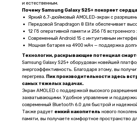
и естественным.
Почему Samsung Galaxy S25+ покоряет сердц
Яркий 6.7-дюймовый AMOLED-экран с разрешение
Передовой Snapdragon 8 Elite обеспечивает вы
12 Гб оперативной памяти и 256 Гб встроенного
Современный Android 15 с интуитивным интерфе
Мощная батарея на 4900 мАч — поддержка долги
Технологии, раскрывающие потенциал смар
Samsung Galaxy S25+ оборудован новейшей платфо
энергоэффективность. Благодаря этому, вы получи
перегрева.
Пик производительности здесь вст
самых тяжелых задачах.
Экран AMOLED с поддержкой высокого разрешения 
захватывающими. Удобное управление и поддержка
современный Bluetooth 6.0 для быстрой и надежно
Также радует
емкий накопитель
нового поколени
памяти, вы получаете комфортное пространство дл