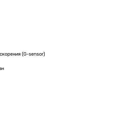
корения (G-sensor)
ан