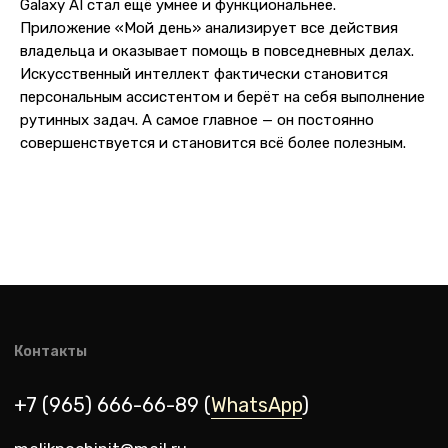
Galaxy AI стал ещё умнее и функциональнее.
Приложение «Мой день» анализирует все действия
О компании
Оплата и доставка
владельца и оказывает помощь в повседневных делах.
Каталог товаров
Гарантии
Искусственный интеллект фактически становится
Для бизнеса
Услуги
персональным ассистентом и берёт на себя выполнение
рутинных задач. А самое главное — он постоянно
Блог
совершенствуется и становится всё более полезным.
@ 2019-2026 imalik.ru |
Политика конфиденциальности
ИП Соловьев Е. В. ИНН 027320312011
Разработка: youx.agency
malik