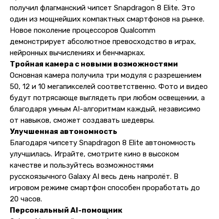
получил флагманский чипсет Snapdragon 8 Elite. Это
один из мощнейших компактных смартфонов на рынке.
Новое поколение процессоров Qualcomm
демонстрирует абсолютное превосходство в играх,
нейронных вычислениях и бенчмарках.
Тройная камера с новыми возможностями
Основная камера получила три модуля с разрешением
50, 12 и 10 мегапикселей соответственно. Фото и видео
Контакты
будут потрясающе выглядеть при любом освещении, а
благодаря умным AI-алгоритмам каждый, независимо
+7 (965) 666-66-8
9
(
WhatsАpp
)
от навыков, сможет создавать шедевры.
malikpochinit@mail.ru
Улучшенная автономность
Пн-Пт: 10:00 — 21:00
Благодаря чипсету Snapdragon 8 Elite автономность
Сб-Вс: 10:00 — 20:00
улучшилась. Играйте, смотрите кино в высоком
качестве и пользуйтесь возможностями
Адрес магазина:
vk
русскоязычного Galaxy AI весь день напролёт. В
Карла Маркса 25, 1 этаж
игровом режиме смартфон способен проработать до
Показать на карте
20 часов.
Персональный AI-помощник
Навигация
Клиентам