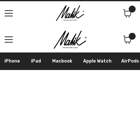
Поиск
Корзина
iPhone
iPad
Macbook
Apple Watch
AirPods
Samsung
Googl