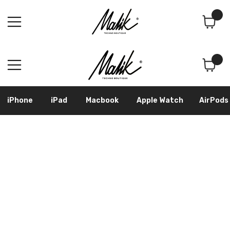
Поиск
Корзина
iPhone
iPad
Macbook
Apple Watch
AirPods
Samsung
Googl