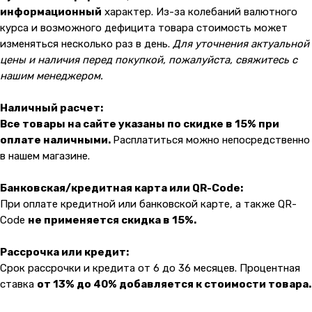
информационный
характер. Из-за колебаний валютного
Каталог товаров
Гарантии
курса и возможного дефицита товара стоимость может
Для бизнеса
Услуги
изменяться несколько раз в день.
Для уточнения актуальной
цены и наличия перед покупкой, пожалуйста, свяжитесь с
Блог
нашим менеджером.
Наличный расчет:
@ 2019-2026 imalik.ru |
Политика конфиденциальности
Все товары на сайте указаны по скидке в 15% при
ИП Соловьев Е. В. ИНН 027320312011
оплате наличными.
Расплатиться можно непосредственно
Разработка: youx.agency
в нашем магазине.
malik
Банковская/кредитная карта или QR-Code:
При оплате кредитной или банковской карте, а также QR-
Code
не применяется скидка в 15%.
Рассрочка или кредит:
Срок рассрочки и кредита от 6 до 36 месяцев. Процентная
ставка
от 13% до 40% добавляется к стоимости товара.