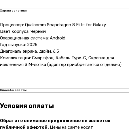
Характеристики
Процессор: Qualcomm Snapdragon 8 Elite for Galaxy
Цвет корпуса: Черный
Операционная система: Android
Контакты
Год выпуска: 2025
Диагональ экрана, дюйм: 6.5
+7 (965) 666-66-8
9
(
WhatsАpp
)
Комплектация: Смартфон, Кабель Type-C, Скрепка для
malikpochinit@mail.ru
извлечения SIM-лотка (адаптер приобретается отдельно)
Пн-Пт: 10:00 — 21:00
Сб-Вс: 10:00 — 20:00
Адрес магазина:
vk
Способы оплаты
Карла Маркса 25, 1 этаж
Показать на карте
Условия оплаты
Навигация
Клиентам
Обратите внимание предложение не является
публичной офертой.
Цены на сайте носят
О компании
Оплата и доставка