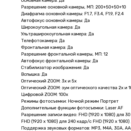
Основная камера: Да
Разрешение основной камеры, МП: 200+50+50+10
Диафрагма основной камеры: F1.7, F3.4, F1.9, F2.4
Автофокус основной камеры: Да
Широкоугольная камера: Да
Ультраширокоугольная камера: Да
Телефотокамера: Да
Фронтальная камера: Да
Разрешение фронтальной камеры, МП: 12
Автофокус фронтальной камеры: Да
Стабилизатор изображения: Да
Вспышка: Да
Оптический ZOOM: 3х и 5х
Оптический ZOOM: зум оптического качества 2х и 1
Цифровой ZOOM: 100x
Режимы фотосъемки: Ночной режим Портрет
Дополнительные функции фотосъемки: Laser AF
Разрешение записи видео: FHD (1920 x 1080) для 30
FHD (1920 x 1080) для 240 кадр/с FHD (1920 x 1080)
Поддержка звуковых форматов: MP3, M4A, 3GA, AAC,