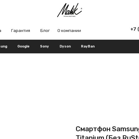
+7 (965) 666-66
рантия
Блог
О компании
Google
Sony
Dyson
RayBan
Смартфон Samsung 
Titanium (Без RuSt