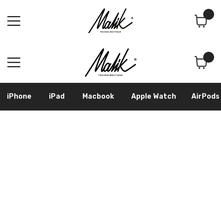
Поиск
Корзина
iPhone
iPad
Macbook
Apple Watch
AirPods
Samsung
Googl