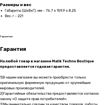
Размеры и вес
Навигация
Клиентам
Габариты (ШxВxГ), мм - 76,7 x 159,9 x 8,25
Вес, г - 221
О компании
Оплата и доставка
Каталог товаров
Гарантии
Для бизнеса
Услуги
Гарантия
Блог
Гарантия
@ 2019-2026 imalik.ru |
Политика конфиденциальности
ИП Соловьев Е. В. ИНН 027320312011
На любой товар в магазине Malik Techno Boutique
предоставляется годовая гарантия.
Разработка: youx.agency
malik
1)В нашем магазине вы можете приобрести только
оригинальную фирменную продукцию от крупнейших
мировых производителей.
2)Гарантийные обязательства предоставляются согласно
закону «О защите прав потребителей».
3)Мы внимательно следим за качеством товаров, работы