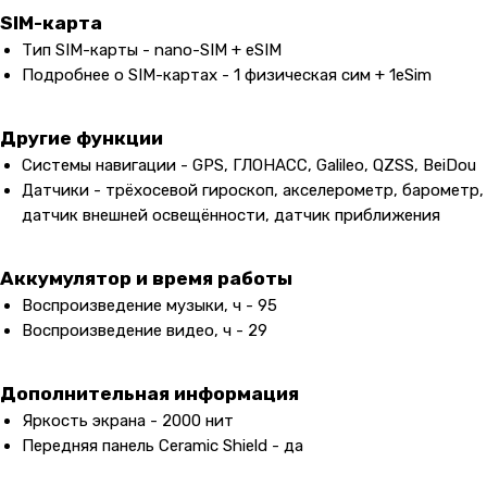
SIM-карта
Тип SIM-карты - nano-SIM + eSIM
Подробнее о SIM-картах - 1 физическая сим + 1eSim
Другие функции
Системы навигации - GPS, ГЛОНАСС, Galileo, QZSS, BeiDou
Датчики - трёхосевой гироскоп, акселерометр, барометр,
датчик внешней освещённости, датчик приближения
Контакты
Аккумулятор и время работы
+7 (965) 666-66-8
9
(
WhatsАpp
)
Воспроизведение музыки, ч - 95
malikpochinit@mail.ru
Воспроизведение видео, ч - 29
Пн-Пт: 10:00 — 21:00
Сб-Вс: 10:00 — 20:00
Дополнительная информация
Яркость экрана - 2000 нит
Адрес магазина:
vk
Передняя панель Ceramic Shield - да
Карла Маркса 25, 1 этаж
Показать на карте