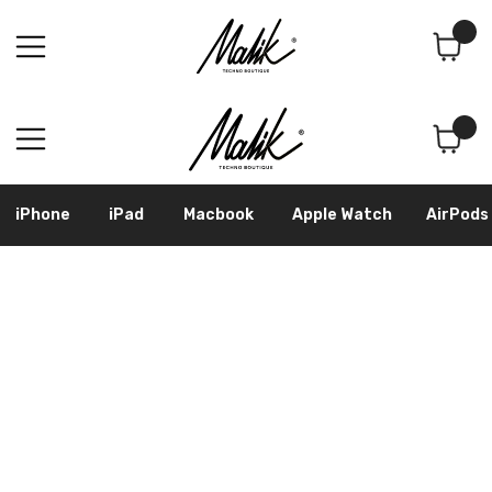
Поиск
Корзина
iPhone
iPad
Macbook
Apple Watch
AirPods
Samsung
Googl