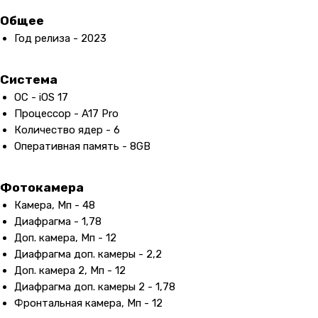
Общее
Год релиза - 2023
Система
ОС - iOS 17
Процессор - A17 Pro
Количество ядер - 6
Оперативная память - 8GB
Фотокамера
Камера, Мп - 48
Диафрагма - 1,78
Доп. камера, Мп - 12
Диафрагма доп. камеры - 2,2
Контакты
Доп. камера 2, Мп - 12
Диафрагма доп. камеры 2 - 1,78
+7 (965) 666-66-8
9
(
WhatsАpp
)
Фронтальная камера, Мп - 12
malikpochinit@mail.ru