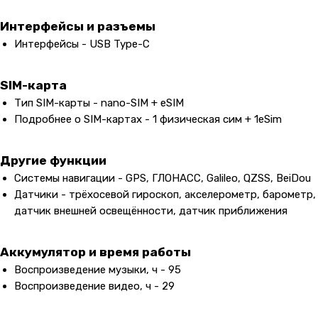
Пн-Пт: 10:00 — 21:00
Сб-Вс: 10:00 — 20:00
Интерфейсы и разъемы
Интерфейсы - USB Type-C
Адрес магазина:
vk
Карла Маркса 25, 1 этаж
SIM-карта
Показать на карте
Тип SIM-карты - nano-SIM + eSIM
Подробнее о SIM-картах - 1 физическая сим + 1eSim
Навигация
Клиентам
О компании
Оплата и доставка
Другие функции
Каталог товаров
Гарантии
Системы навигации - GPS, ГЛОНАСС, Galileo, QZSS, BeiDou
Датчики - трёхосевой гироскоп, акселерометр, барометр,
Для бизнеса
Услуги
датчик внешней освещённости, датчик приближения
Блог
Аккумулятор и время работы
@ 2019-2026 imalik.ru |
Политика конфиденциальности
Воспроизведение музыки, ч - 95
ИП Соловьев Е. В. ИНН 027320312011
Воспроизведение видео, ч - 29
Разработка: youx.agency