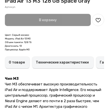
iPad Air 13 M3 128 GB Space Gray
Артикул:
В корзину
Цвет: Серый космос
Модель: iPad Air 13 M3
Объем памяти: 128 Гб
Диагональ: 13
Процессор: Apple M3
О товаре
Технические характеристики
Гара
Чип M3
Чип M3 обеспечивает высокую производительность
iPad Air и поддерживает Apple Intelligence. Его мощный
центральный процессор, графический процессор и
Neural Engine делают его почти в 2 раза быстрее, чем
iPad Air с чипом M1. Архитектура графического