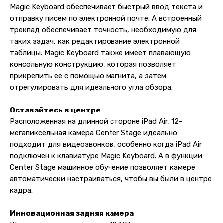
Magic Keyboard обеспечивает быстрый ввод текста и
отправку писем по электронной почте. А встроенный
трекпад обеспечивает точность, необходимую для
таких задач, как редактирование электронной
таблицы. Magic Keyboard также имеет плавающую
консольную конструкцию, которая позволяет
прикрепить ее с помощью магнита, а затем
отрегулировать для идеального угла обзора.
Оставайтесь в центре
Расположенная на длинной стороне iPad Air, 12-
мегапиксельная камера Center Stage идеально
подходит для видеозвонков, особенно когда iPad Air
подключен к клавиатуре Magic Keyboard. А в функции
Center Stage машинное обучение позволяет камере
Контакты
автоматически настраиваться, чтобы вы были в центре
+7 (965) 666-66-8
9
(
WhatsАpp
)
кадра.
malikpochinit@mail.ru
Инновационная задняя камера
Пн-Пт: 10:00 — 21:00