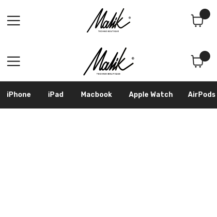
Поиск
Корзина
iPhone
iPad
Macbook
Apple Watch
AirPods
Samsung
Googl