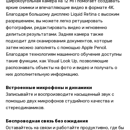
Широкоугольная камера на 12 МП помогает создавать
Сб-Вс: 10:00 — 20:00
яркие снимки и впечатляющие видео в формате 4K.
Благодаря большому дисплею Liquid Retina с высоким
Адрес магазина:
vk
разрешением, вы можете легко ретушировать
Карла Маркса 25, 1 этаж
фотографии, редактировать видео и мгновенно
Показать на карте
делиться результатами. Задняя камера также
подходит для сканирования документов, которые
Навигация
Клиентам
затем можно заполнять с помощью Apple Pencil.
Благодаря технологиям машинного обучения доступны
О компании
Оплата и доставка
такие функции, как Visual Look Up, позволяющие
Каталог товаров
Гарантии
распознавать объекты на фото и видео и получать о
Для бизнеса
Услуги
них дополнительную информацию.
Блог
Встроенные микрофоны и динамики
Записывайте и воспроизводите насыщенный звук с
@ 2019-2026 imalik.ru |
Политика конфиденциальности
помощью двух микрофонов студийного качества и
ИП Соловьев Е. В. ИНН 027320312011
стереодинамиков.
Разработка: youx.agency
Беспроводная связь без ожидания
Оставайтесь на связи и работайте продуктивно, где бы