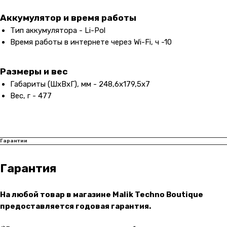
Адрес магазина:
vk
Аккумулятор и время работы
Карла Маркса 25, 1 этаж
Тип аккумулятора - Li-Pol
Показать на карте
Время работы в интернете через Wi-Fi, ч -10
Навигация
Клиентам
Размеры и вес
Габариты (ШxВxГ), мм - 248,6x179,5x7
О компании
Оплата и доставка
Вес, г - 477
Каталог товаров
Гарантии
Для бизнеса
Услуги
Блог
Гарантии
@ 2019-2026 imalik.ru |
Политика конфиденциальности
Гарантия
ИП Соловьев Е. В. ИНН 027320312011
Разработка: youx.agency
На любой товар в магазине Malik Techno Boutique
предоставляется годовая гарантия.