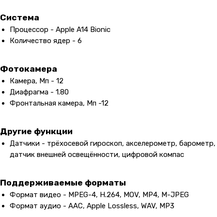
Система
Процессор - Apple A14 Bionic
Количество ядер - 6
Фотокамера
Камера, Мп - 12
Диафрагма - 1.80
Фронтальная камера, Мп -12
Другие функции
Датчики - трёхосевой гироскоп, акселерометр, барометр,
датчик внешней освещённости, цифровой компас
Контакты
+7 (965) 666-66-8
9
(
WhatsАpp
)
Поддерживаемые форматы
malikpochinit@mail.ru
Формат видео - MPEG-4, H.264, MOV, MP4, M-JPEG
Пн-Пт: 10:00 — 21:00
Формат аудио - AAC, Apple Lossless, WAV, MP3
Сб-Вс: 10:00 — 20:00