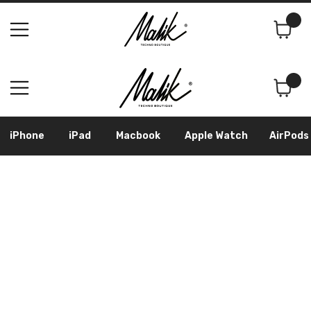
Поиск
Корзина
iPhone
iPad
Macbook
Apple Watch
AirPods
Samsung
Googl