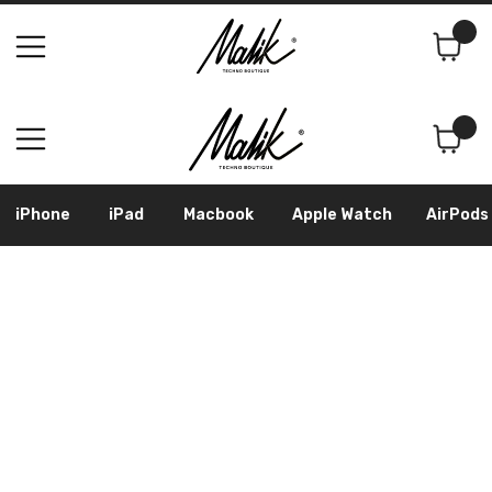
Поиск
Корзина
iPhone
iPad
Macbook
Apple Watch
AirPods
Samsung
Googl