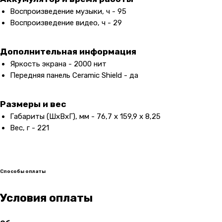
Воспроизведение музыки, ч - 95
Воспроизведение видео, ч - 29
Дополнительная информация
Яркость экрана - 2000 нит
Передняя панель Ceramic Shield - да
Размеры и вес
Габариты (ШxВxГ), мм - 76,7 x 159,9 x 8,25
Вес, г - 221
Контакты
+7 (965) 666-66-8
9
(
WhatsАpp
)
malikpochinit@mail.ru
Способы оплаты
Пн-Пт: 10:00 — 21:00
Сб-Вс: 10:00 — 20:00
Условия оплаты
Адрес магазина:
vk
Карла Маркса 25, 1 этаж