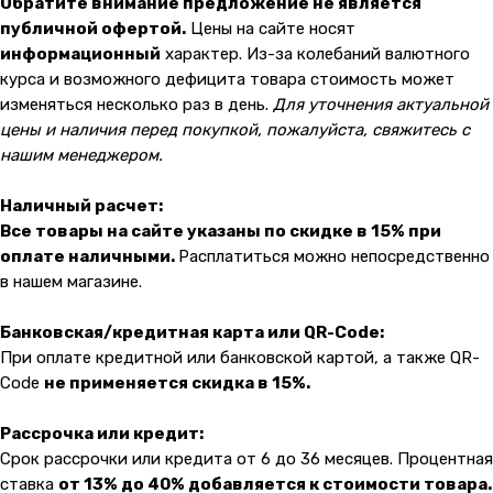
Обратите внимание предложение не является
Показать на карте
публичной офертой.
Цены на сайте носят
информационный
характер. Из-за колебаний валютного
Навигация
Клиентам
курса и возможного дефицита товара стоимость может
изменяться несколько раз в день.
Для уточнения актуальной
О компании
Оплата и доставка
цены и наличия перед покупкой, пожалуйста, свяжитесь с
Каталог товаров
Гарантии
нашим менеджером.
Для бизнеса
Услуги
Наличный расчет:
Блог
Все товары на сайте указаны по скидке в 15% при
оплате наличными.
Расплатиться можно непосредственно
в нашем магазине.
@ 2019-2026 imalik.ru |
Политика конфиденциальности
ИП Соловьев Е. В. ИНН 027320312011
Банковская/кредитная карта или QR-Code:
Разработка: youx.agency
При оплате кредитной или банковской картой, а также QR-
malik
Code
не применяется скидка в 15%.
Рассрочка или кредит:
Срок рассрочки или кредита от 6 до 36 месяцев. Процентная
ставка
от 13% до 40% добавляется к стоимости товара.